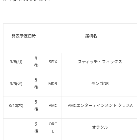
発表予定日時
銘柄名
引
3/8(月)
SFIX
スティッチ・フィックス
後
引
3/9(火)
MDB
モンゴDB
後
引
3/10(水)
AMC
AMCエンターテインメント クラスA
後
引
ORC
オラクル
後
L