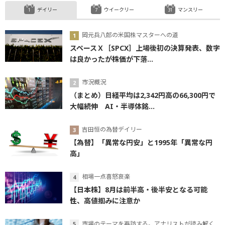
デイリー
ウイークリー
マンスリー
岡元兵八郎の米国株マスターへの道
スペースＸ［SPCX］上場後初の決算発表、数字
は良かったが株価が下落...
市況概況
（まとめ）日経平均は2,342円高の66,300円で
大幅続伸 AI・半導体銘...
吉田恒の為替デイリー
【為替】「異常な円安」と1995年「異常な円
高」
相場一点喜怒哀楽
【日本株】8月は前半高・後半安となる可能
性、高値掴みに注意か
市場のテーマを再訪する。アナリストが読み解くテーマの本質