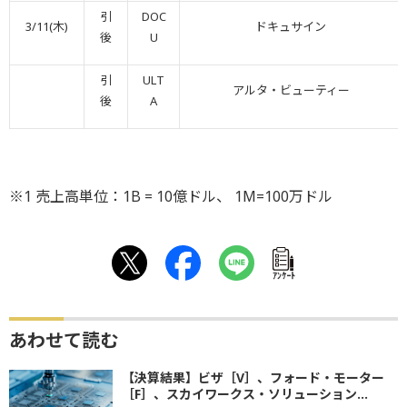
引
DOC
3/11(木)
ドキュサイン
後
U
引
ULT
アルタ・ビューティー
後
A
※1 売上高単位：1B = 10億ドル、 1M=100万ドル
ｱﾝｹｰﾄ
あわせて読む
【決算結果】ビザ［V］、フォード・モーター
［F］、スカイワークス・ソリューション...