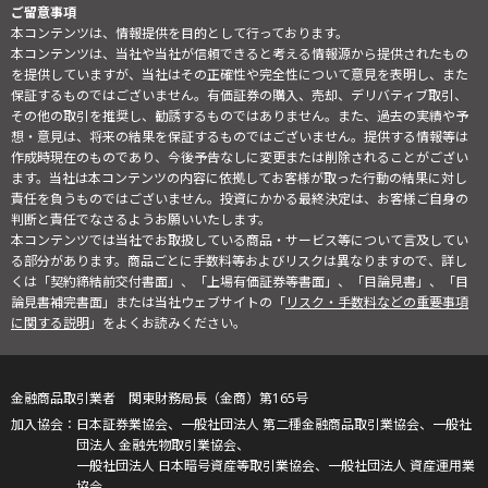
ご留意事項
本コンテンツは、情報提供を目的として行っております。
本コンテンツは、当社や当社が信頼できると考える情報源から提供されたもの
を提供していますが、当社はその正確性や完全性について意見を表明し、また
保証するものではございません。有価証券の購入、売却、デリバティブ取引、
その他の取引を推奨し、勧誘するものではありません。また、過去の実績や予
想・意見は、将来の結果を保証するものではございません。提供する情報等は
作成時現在のものであり、今後予告なしに変更または削除されることがござい
ます。当社は本コンテンツの内容に依拠してお客様が取った行動の結果に対し
責任を負うものではございません。投資にかかる最終決定は、お客様ご自身の
判断と責任でなさるようお願いいたします。
本コンテンツでは当社でお取扱している商品・サービス等について言及してい
る部分があります。商品ごとに手数料等およびリスクは異なりますので、詳し
くは「契約締結前交付書面」、「上場有価証券等書面」、「目論見書」、「目
論見書補完書面」または当社ウェブサイトの「
リスク・手数料などの重要事項
に関する説明
」をよくお読みください。
金融商品取引業者 関東財務局長（金商）第165号
日本証券業協会、一般社団法人 第二種金融商品取引業協会、一般社
団法人 金融先物取引業協会、
一般社団法人 日本暗号資産等取引業協会、一般社団法人 資産運用業
協会