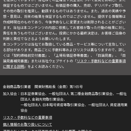
保証するものではございません。有価証券の購入、売却、デリバティブ取引、
その他の取引を推奨し、勧誘するものではありません。また、過去の実績や予
想・意見は、将来の結果を保証するものではございません。提供する情報等は
作成時現在のものであり、今後予告なしに変更または削除されることがござい
ます。当社は本コンテンツの内容に依拠してお客様が取った行動の結果に対し
責任を負うものではございません。投資にかかる最終決定は、お客様ご自身の
判断と責任でなさるようお願いいたします。
本コンテンツでは当社でお取扱している商品・サービス等について言及してい
る部分があります。商品ごとに手数料等およびリスクは異なりますので、詳し
くは「契約締結前交付書面」、「上場有価証券等書面」、「目論見書」、「目
論見書補完書面」または当社ウェブサイトの「
リスク・手数料などの重要事項
に関する説明
」をよくお読みください。
金融商品取引業者 関東財務局長（金商）第165号
日本証券業協会、一般社団法人 第二種金融商品取引業協会、一般社
団法人 金融先物取引業協会、
一般社団法人 日本暗号資産等取引業協会、一般社団法人 資産運用業
協会
リスク・手数料などの重要事項
個人情報のお取り扱いについて