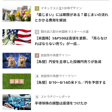
マネックス人生100年デザイン
「墓じまい」には期限がある？墓じまいの流れ
とかかる費用を解説
岡元兵八郎の米国株マスターへの道
【米国株】S&P500は高値を更新、「売らなけ
ればならない売り」が一巡...
吉田恒の為替デイリー
【為替】円安を主導した投機円売りが急減
吉田恒の為替ウイークリー
【為替】8/10～8/14の米ドル／円を予想する
ストラテジーレポート
半導体株の調整は底値をつけたか