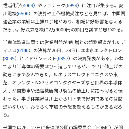
信越化学(
4063
）やファナック(
6954
）に注目が集まる。安
川電機(
6506
）の決算や工作機械受注などを見れば、中国関
連企業の業績は上振れ余地があり、相場に好影響を与える
だろう。好決算を機に2万9000円の節目を試すと思われる。
半導体製造装置では営業利益が4割増との観測報道が出たデ
ィスコ(
6146
）の決算が26日。28日には東京エレクトロン
(
8035
）とアドバンテスト(
6857
）の決算発表がある。かね
てより半導体の需要はひっ迫しているが、ついに値上げの
動きにまで及んできた。ルネサスエレクトロニクスや東
芝、オランダ・NXPセミコンダクターズなど世界の半導体
大手が自動車や通信機器向け製品の値上げに踏み切ると伝
わった。半導体業界は川上から川下まで好調であるのは間
違いないが、おそらく市場の予想を超えるものがあるだろ
う。
米国では26、27日に米連邦公開市場委員会（FOMC）が開