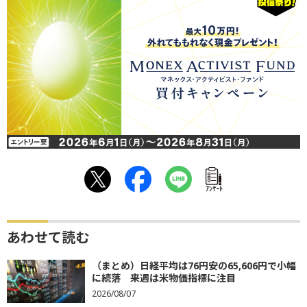
ｱﾝｹｰﾄ
あわせて読む
（まとめ）日経平均は76円安の65,606円で小幅
に続落 来週は米物価指標に注目
2026/08/07