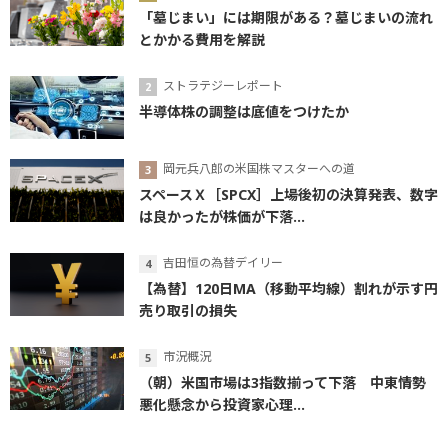
「墓じまい」には期限がある？墓じまいの流れ
とかかる費用を解説
ストラテジーレポート
半導体株の調整は底値をつけたか
岡元兵八郎の米国株マスターへの道
スペースＸ［SPCX］上場後初の決算発表、数字
は良かったが株価が下落...
吉田恒の為替デイリー
【為替】120日MA（移動平均線）割れが示す円
売り取引の損失
市況概況
（朝）米国市場は3指数揃って下落 中東情勢
悪化懸念から投資家心理...