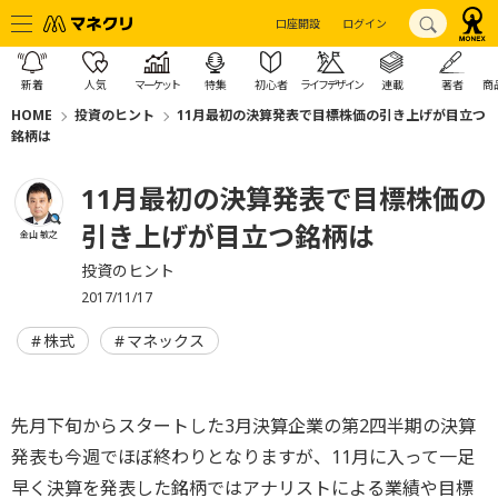
口座開設
ログイン
新着
人気
マーケット
特集
初心者
ライフデザイン
連載
著者
商
HOME
投資のヒント
11月最初の決算発表で目標株価の引き上げが目立つ
銘柄は
11月最初の決算発表で目標株価の
引き上げが目立つ銘柄は
金山 敏之
投資のヒント
2017/11/17
株式
マネックス
先月下旬からスタートした3月決算企業の第2四半期の決算
発表も今週でほぼ終わりとなりますが、11月に入って一足
早く決算を発表した銘柄ではアナリストによる業績や目標