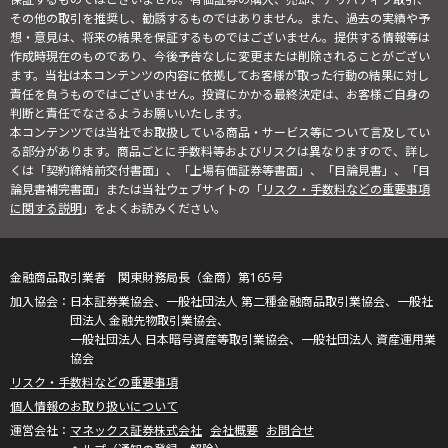
その他の取引を推奨し、勧誘するものではありません。また、過去の実績や予
想・意見は、将来の結果を保証するものではございません。提供する情報等は
作成時現在のものであり、今後予告なしに変更または削除されることがござい
ます。当社は本コンテンツの内容に依拠してお客様が取った行動の結果に対し
責任を負うものではございません。投資にかかる最終決定は、お客様ご自身の
判断と責任でなさるようお願いいたします。
本コンテンツでは当社でお取扱している商品・サービス等について言及してい
る部分があります。商品ごとに手数料等およびリスクは異なりますので、詳し
くは「契約締結前交付書面」、「上場有価証券等書面」、「目論見書」、「目
論見書補完書面」または当社ウェブサイトの「
リスク・手数料などの重要事項
に関する説明
」をよくお読みください。
金融商品取引業者 関東財務局長（金商）第165号
日本証券業協会、一般社団法人 第二種金融商品取引業協会、一般社
団法人 金融先物取引業協会、
一般社団法人 日本暗号資産等取引業協会、一般社団法人 資産運用業
協会
リスク・手数料などの重要事項
個人情報のお取り扱いについて
マネックス証券株式会社
会社概要
お問合せ