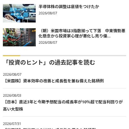
半導体株の調整は底値をつけたか
2026/08/07
（朝）米国市場は3指数揃って下落 中東情勢悪
化懸念から投資家心理が悪化し売り優...
2026/08/07
「投資のヒント」の過去記事を読む
2026/08/07
【米国株】資本効率の改善と成長性を兼ね備えた銘柄例
2026/08/03
【日本】直近3年と今期予想配当の成長率が10％超で配当利回りが
高い大型株
2026/07/31