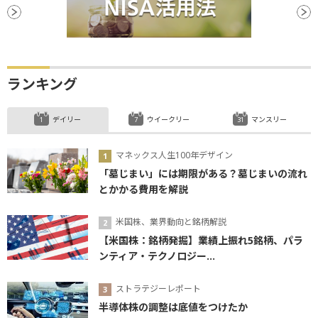
ランキング
デイリー
ウイークリー
マンスリー
マネックス人生100年デザイン
「墓じまい」には期限がある？墓じまいの流れ
とかかる費用を解説
米国株、業界動向と銘柄解説
【米国株：銘柄発掘】業績上振れ5銘柄、パラ
ンティア・テクノロジー...
ストラテジーレポート
半導体株の調整は底値をつけたか