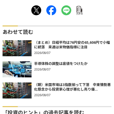
ｱﾝｹｰﾄ
あわせて読む
（まとめ）日経平均は76円安の65,606円で小幅
に続落 来週は米物価指標に注目
2026/08/07
半導体株の調整は底値をつけたか
2026/08/07
（朝）米国市場は3指数揃って下落 中東情勢悪
化懸念から投資家心理が悪化し売り優...
2026/08/07
「投資のヒント」の過去記事を読む