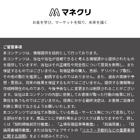
お金を学び、マーケットを知り、未来を描く
ご留意事項
本コンテンツは、情報提供を目的として行っております。
本コンテンツは、当社や当社が信頼できると考える情報源から提供されたもの
を提供していますが、当社はその正確性や完全性について意見を表明し、また
保証するものではございません。有価証券の購入、売却、デリバティブ取引、
その他の取引を推奨し、勧誘するものではありません。また、過去の実績や予
想・意見は、将来の結果を保証するものではございません。提供する情報等は
作成時現在のものであり、今後予告なしに変更または削除されることがござい
ます。当社は本コンテンツの内容に依拠してお客様が取った行動の結果に対し
責任を負うものではございません。投資にかかる最終決定は、お客様ご自身の
判断と責任でなさるようお願いいたします。
本コンテンツでは当社でお取扱している商品・サービス等について言及してい
る部分があります。商品ごとに手数料等およびリスクは異なりますので、詳し
くは「契約締結前交付書面」、「上場有価証券等書面」、「目論見書」、「目
論見書補完書面」または当社ウェブサイトの「
リスク・手数料などの重要事項
に関する説明
」をよくお読みください。