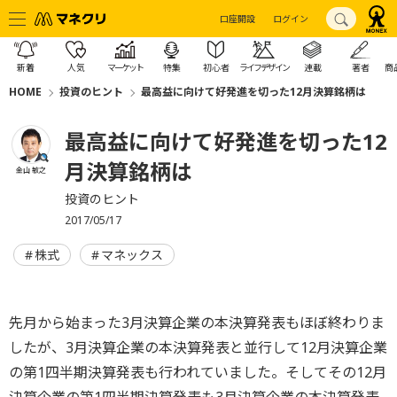
口座開設
ログイン
新着
人気
マーケット
特集
初心者
ライフデザイン
連載
著者
商
HOME
投資のヒント
最高益に向けて好発進を切った12月決算銘柄は
最高益に向けて好発進を切った12
月決算銘柄は
金山 敏之
投資のヒント
2017/05/17
株式
マネックス
先月から始まった3月決算企業の本決算発表もほぼ終わりま
したが、3月決算企業の本決算発表と並行して12月決算企業
の第1四半期決算発表も行われていました。そしてその12月