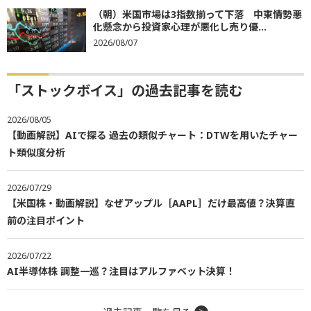
（朝）米国市場は3指数揃って下落 中東情勢悪
化懸念から投資家心理が悪化し売り優...
2026/08/07
「ストックボイス」の過去記事を読む
2026/08/05
【動画解説】AIで探る 過去の類似チャート：DTWを用いたチャー
ト類似度分析
2026/07/29
【米国株・動画解説】なぜアップル［AAPL］だけ最高値？決算直
前の注目ポイント
2026/07/22
AI半導体株 調整一巡？注目はアルファベット決算！