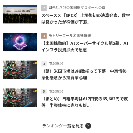
岡元兵八郎の米国株マスターへの道
スペースＸ［SPCX］上場後初の決算発表、数字
は良かったが株価が下落...
モトリーフール米国株情報
【米国株動向】AIスーパーサイクル第2幕、AI
インフラ投資拡大で恩恵...
市況概況
（朝）米国市場は3指数揃って下落 中東情勢
悪化懸念から投資家心理...
市況概況
（まとめ）日経平均は617円安の65,683円で反
落 半導体株に売りも好...
ランキング一覧を見る