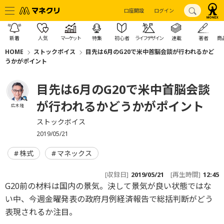
口座開設
ログイン
新着
人気
マーケット
特集
初心者
ライフデザイン
連載
著者
商
HOME
ストックボイス
目先は6月のG20で米中首脳会談が行われるかど
うかがポイント
目先は6月のG20で米中首脳会談
が行われるかどうかがポイント
広木 隆
ストックボイス
2019/05/21
株式
マネックス
[収録日]
2019/05/21
[再生時間]
12:45
G20前の材料は国内の景気。決して景気が良い状態ではな
い中、今週金曜発表の政府月例経済報告で総括判断がどう
表現されるか注目。