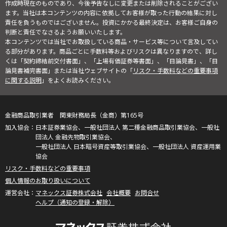
作成時現在のものであり、今後予告なしに変更または削除されることがござい
ます。当社は本コンテンツの内容に依拠してお客様が取った行動の結果に対し
責任を負うものではございません。投資にかかる最終決定は、お客様ご自身の
判断と責任でなさるようお願いいたします。
本コンテンツでは当社でお取扱している商品・サービス等について言及してい
る部分があります。商品ごとに手数料等およびリスクは異なりますので、詳し
くは「契約締結前交付書面」、「上場有価証券等書面」、「目論見書」、「目
論見書補完書面」または当社ウェブサイトの「
リスク・手数料などの重要事項
に関する説明
」をよくお読みください。
金融商品取引業者 関東財務局長（金商）第165号
日本証券業協会、一般社団法人 第二種金融商品取引業協会、一般社
団法人 金融先物取引業協会、
一般社団法人 日本暗号資産等取引業協会、一般社団法人 資産運用業
協会
リスク・手数料などの重要事項
個人情報のお取り扱いについて
マネックス証券株式会社
会社概要
お問合せ
ヘルプ（通知の登録・解除）