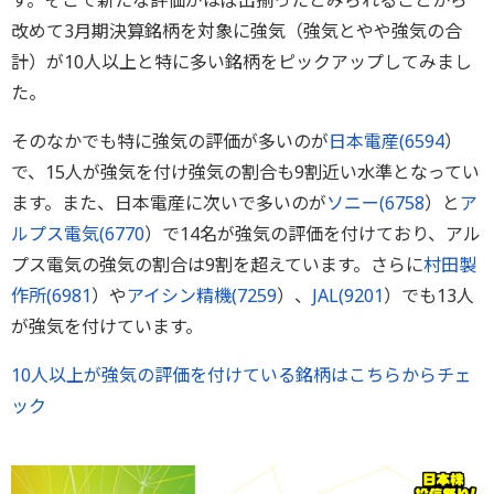
す。そこで新たな評価がほぼ出揃ったとみられることから
改めて3月期決算銘柄を対象に強気（強気とやや強気の合
計）が10人以上と特に多い銘柄をピックアップしてみまし
た。
そのなかでも特に強気の評価が多いのが
日本電産(
6594
）
で、15人が強気を付け強気の割合も9割近い水準となってい
ます。また、日本電産に次いで多いのが
ソニー(
6758
）と
ア
ルプス電気(
6770
）で14名が強気の評価を付けており、アル
プス電気の強気の割合は9割を超えています。さらに
村田製
作所(
6981
）や
アイシン精機(
7259
）、
JAL(
9201
）でも13人
が強気を付けています。
10人以上が強気の評価を付けている銘柄はこちらからチェ
ック