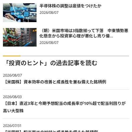
半導体株の調整は底値をつけたか
2026/08/07
（朝）米国市場は3指数揃って下落 中東情勢悪
化懸念から投資家心理が悪化し売り優...
2026/08/07
「投資のヒント」の過去記事を読む
2026/08/07
【米国株】資本効率の改善と成長性を兼ね備えた銘柄例
2026/08/03
【日本】直近3年と今期予想配当の成長率が10％超で配当利回りが
高い大型株
2026/07/31