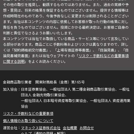
その他の取引を推奨し、勧誘するものではありません。また、過去の実績や予
想・意見は、将来の結果を保証するものではございません。提供する情報等は
作成時現在のものであり、今後予告なしに変更または削除されることがござい
ます。当社は本コンテンツの内容に依拠してお客様が取った行動の結果に対し
責任を負うものではございません。投資にかかる最終決定は、お客様ご自身の
判断と責任でなさるようお願いいたします。
本コンテンツでは当社でお取扱している商品・サービス等について言及してい
る部分があります。商品ごとに手数料等およびリスクは異なりますので、詳し
くは「契約締結前交付書面」、「上場有価証券等書面」、「目論見書」、「目
論見書補完書面」または当社ウェブサイトの「
リスク・手数料などの重要事項
に関する説明
」をよくお読みください。
金融商品取引業者 関東財務局長（金商）第165号
日本証券業協会、一般社団法人 第二種金融商品取引業協会、一般社
団法人 金融先物取引業協会、
一般社団法人 日本暗号資産等取引業協会、一般社団法人 資産運用業
協会
リスク・手数料などの重要事項
個人情報のお取り扱いについて
マネックス証券株式会社
会社概要
お問合せ
ヘルプ（通知の登録・解除）