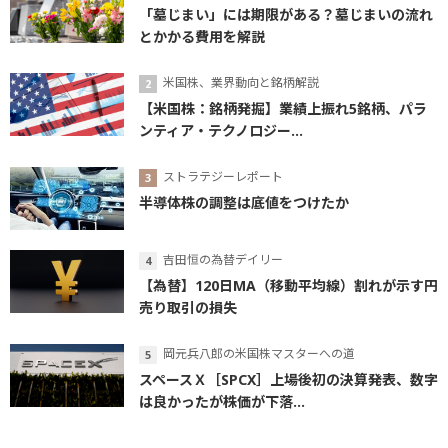
「墓じまい」には期限がある？墓じまいの流れ
とかかる費用を解説
米国株、業界動向と銘柄解説
【米国株：銘柄発掘】業績上振れ5銘柄、パラ
ンティア・テクノロジー...
ストラテジーレポート
半導体株の調整は底値をつけたか
吉田恒の為替デイリー
【為替】120日MA（移動平均線）割れが示す円
売り取引の損失
岡元兵八郎の米国株マスターへの道
スペースＸ［SPCX］上場後初の決算発表、数字
は良かったが株価が下落...