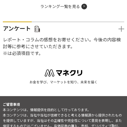
ランキング一覧を見る
アンケート
レポート・コラムの感想をお寄せください。今後の内容検
討等に参考にさせていただきます。
※は必須項目です。
お金を学び、マーケットを知り、未来を描く
ご留意事項
本コンテンツは、情報提供を目的として行っております。
本コンテンツは、当社や当社が信頼できると考える情報源から提供されたもの
を提供していますが、当社はその正確性や完全性について意見を表明し、また
保証するものではございません。有価証券の購入、売却、デリバティブ取引、