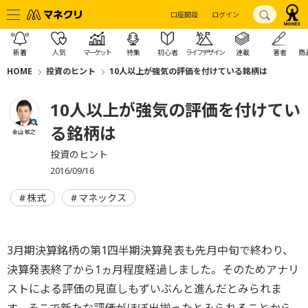
口座開設
ログイン
新着
人気
マーケット
特集
初心者
ライフデザイン
連載
著者
商
HOME
投資のヒント
10人以上が強気の評価を付けている銘柄は
10人以上が強気の評価を付けてい
る銘柄は
金山 敏之
投資のヒント
2016/09/16
株式
マネックス
3月期決算銘柄の第1四半期決算発表も先月中旬で終わり、
決算発表終了から1ヵ月程度経過しました。そのためアナリ
ストによる評価の見直しもずいぶんと進んだとみられま