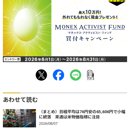
ｱﾝｹｰﾄ
あわせて読む
（まとめ）日経平均は76円安の65,606円で小幅
に続落 来週は米物価指標に注目
2026/08/07