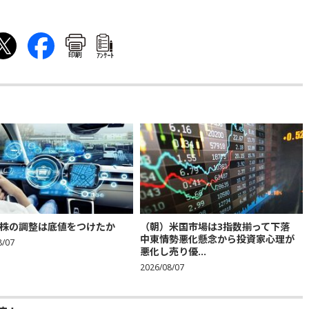
印刷
ｱﾝｹｰﾄ
株の調整は底値をつけたか
（朝）米国市場は3指数揃って下落
中東情勢悪化懸念から投資家心理が
8/07
悪化し売り優...
2026/08/07