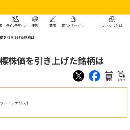
者
ライフデザイン
連載
著者
商
品・
サービス
マネクリとは
株価を引き上げた銘柄は
目標株価を引き上げた銘柄は
印刷
ｱﾝｹｰﾄ
ケット・アナリスト