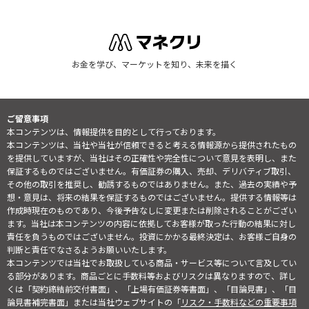
お金を学び、マーケットを知り、未来を描く
ご留意事項
本コンテンツは、情報提供を目的として行っております。
本コンテンツは、当社や当社が信頼できると考える情報源から提供されたもの
を提供していますが、当社はその正確性や完全性について意見を表明し、また
保証するものではございません。有価証券の購入、売却、デリバティブ取引、
その他の取引を推奨し、勧誘するものではありません。また、過去の実績や予
想・意見は、将来の結果を保証するものではございません。提供する情報等は
作成時現在のものであり、今後予告なしに変更または削除されることがござい
ます。当社は本コンテンツの内容に依拠してお客様が取った行動の結果に対し
責任を負うものではございません。投資にかかる最終決定は、お客様ご自身の
判断と責任でなさるようお願いいたします。
本コンテンツでは当社でお取扱している商品・サービス等について言及してい
る部分があります。商品ごとに手数料等およびリスクは異なりますので、詳し
くは「契約締結前交付書面」、「上場有価証券等書面」、「目論見書」、「目
論見書補完書面」または当社ウェブサイトの「
リスク・手数料などの重要事項