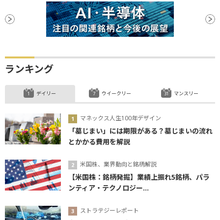
ランキング
デイリー
ウイークリー
マンスリー
マネックス人生100年デザイン
「墓じまい」には期限がある？墓じまいの流れ
とかかる費用を解説
米国株、業界動向と銘柄解説
【米国株：銘柄発掘】業績上振れ5銘柄、パラ
ンティア・テクノロジー...
ストラテジーレポート