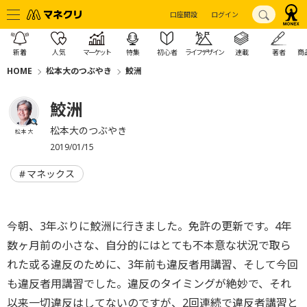
口座開設
ログイン
新着
人気
マーケット
特集
初心者
ライフデザイン
連載
著者
商
HOME
松本大のつぶやき
鮫洲
鮫洲
松本大のつぶやき
松本 大
2019/01/15
マネックス
今朝、3年ぶりに鮫洲に行きました。免許の更新です。4年
数ヶ月前の小さな、自分的にはとても不本意な状況で取ら
れた或る違反のために、3年前も違反者用講習、そして今回
も違反者用講習でした。違反のタイミングが絶妙で、それ
以来一切違反はしてないのですが、2回連続で違反者講習と