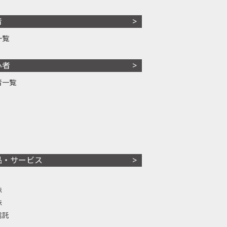
者
一覧
心者
者一覧
品・サービス
株
株
信託