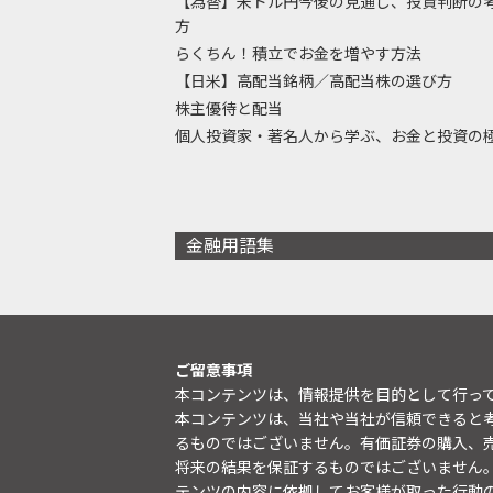
【為替】米ドル円今後の見通し、投資判断の
方
らくちん！積立でお金を増やす方法
【日米】高配当銘柄／高配当株の選び方
株主優待と配当
個人投資家・著名人から学ぶ、お金と投資の
金融用語集
ご留意事項
本コンテンツは、情報提供を目的として行っ
本コンテンツは、当社や当社が信頼できると
るものではございません。有価証券の購入、
将来の結果を保証するものではございません
テンツの内容に依拠してお客様が取った行動