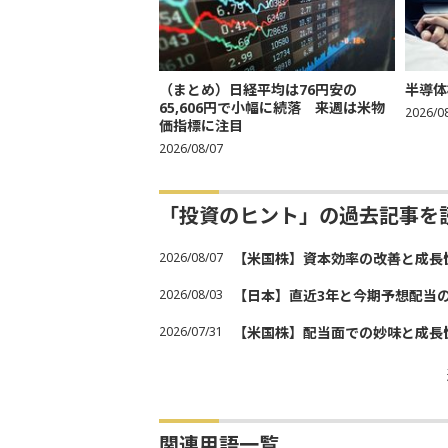
（まとめ）日経平均は76円安の
半導体
65,606円で小幅に続落 来週は米物
2026/0
価指標に注目
2026/08/07
「投資のヒント」の過去記事を
2026/08/07
【米国株】資本効率の改善と成長
2026/08/03
【日本】直近3年と今期予想配当
2026/07/31
【米国株】配当面での妙味と成長
関連用語一覧