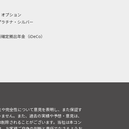
・オプション
プラチナ・シルバー
確定拠出年金（iDeCo）
性や完全性について意見を表明し、また保証す
りません。また、過去の実績や予想・意見は、
は削除されることがございます。当社は本コン
は、お客様ご自身の判断と責任でなさるようお