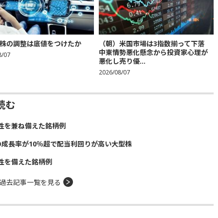
株の調整は底値をつけたか
（朝）米国市場は3指数揃って下落
中東情勢悪化懸念から投資家心理が
8/07
悪化し売り優...
2026/08/07
読む
性を兼ね備えた銘柄例
の成長率が10％超で配当利回りが高い大型株
性を備えた銘柄例
過去記事一覧を見る