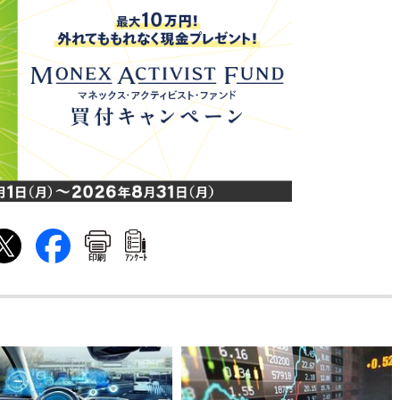
印刷
ｱﾝｹｰﾄ