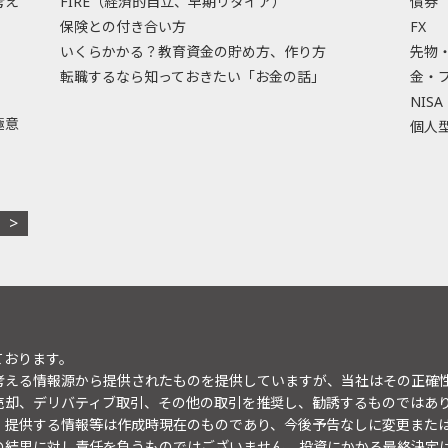
考え
FIRE（経済的自立、早期リタイア）
債券
保険との付き合い方
FX
いくらかかる？教育資金の貯め方、作り方
先物
転職するなら知っておきたい「お金の話」
金・
NISA
極意
個人型
ております。
考える情報源から提供されたものを提供していますが、当社はその正確
売却、デリバティブ取引、その他の取引を推奨し、勧誘するものではあ
。提供する情報等は作成時現在のものであり、今後予告なしに変更また
の結果に対し責任を負うものではございません。投資にかかる最終決定