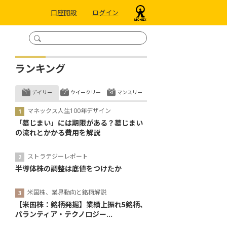
口座開設
ログイン
ランキング
デイリー
ウイークリー
マンスリー
マネックス人生100年デザイン
「墓じまい」には期限がある？墓じまい
の流れとかかる費用を解説
ストラテジーレポート
半導体株の調整は底値をつけたか
米国株、業界動向と銘柄解説
【米国株：銘柄発掘】業績上振れ5銘柄、
パランティア・テクノロジー...