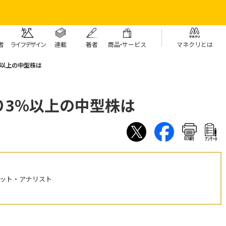
者
ライフデザイン
連載
著者
商
品・
サービス
マネクリとは
％以上の中型株は
り3％以上の中型株は
印刷
ｱﾝｹｰﾄ
ケット・アナリスト