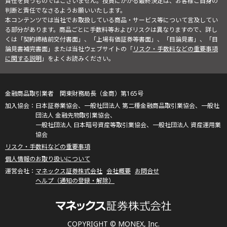
責任を負うものではございません。投資にかかる最終決定は、お客様ご自身の
判断と責任でなさるようお願いいたします。
本コンテンツでは当社でお取扱している商品・サービス等について言及してい
る部分があります。商品ごとに手数料等およびリスクは異なりますので、詳し
くは「契約締結前交付書面」、「上場有価証券等書面」、「目論見書」、「目
論見書補完書面」または当社ウェブサイトの「
リスク・手数料などの重要事項
に関する説明
」をよくお読みください。
金融商品取引業者 関東財務局長（金商）第165号
日本証券業協会、一般社団法人 第二種金融商品取引業協会、一般社
団法人 金融先物取引業協会、
一般社団法人 日本暗号資産等取引業協会、一般社団法人 資産運用業
協会
リスク・手数料などの重要事項
個人情報のお取り扱いについて
マネックス証券株式会社
会社概要
お問合せ
ヘルプ（通知の登録・解除）
COPYRIGHT © MONEX, Inc.