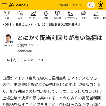
口座開設
ログイン
新着
人気
マーケット
特集
初心者
ライフデザイン
連載
著者
商
HOME
投資のヒント
とにかく配当利回りが高い銘柄は
とにかく配当利回りが高い銘柄は
投資のヒント
金山 敏之
2016/03/08
株式
マネックス
日銀がマイナス金利を導入し長期金利もマイナスとなる一
方で、東証1部上場銘柄の配当利回りの平均は2％程度とな
り、配当利回りの魅力が増しています。こうしたなか3月は
上場企業の決算が最も集中することから多くの高配当利回
り銘柄を探すことができますが、今回はそのなかでも特に