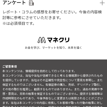
アンケート
レポート・コラムの感想をお寄せください。今後の内容検
討等に参考にさせていただきます。
※は必須項目です。
お金を学び、マーケットを知り、未来を描く
ご留意事項
本コンテンツは、情報提供を目的として行っております。
本コンテンツは、当社や当社が信頼できると考える情報源から提供されたもの
を提供していますが、当社はその正確性や完全性について意見を表明し、また
保証するものではございません。有価証券の購入、売却、デリバティブ取引、
その他の取引を推奨し、勧誘するものではありません。また、過去の実績や予
想・意見は、将来の結果を保証するものではございません。提供する情報等は
作成時現在のものであり、今後予告なしに変更または削除されることがござい
ます。当社は本コンテンツの内容に依拠してお客様が取った行動の結果に対し