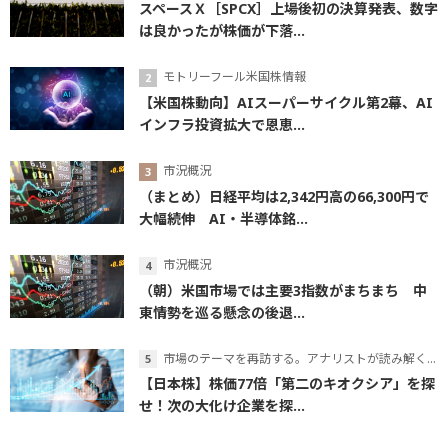
スペースＸ［SPCX］上場後初の決算発表、数字
は良かったが株価が下落...
モトリーフール米国株情報
【米国株動向】AIスーパーサイクル第2幕、AI
インフラ投資拡大で恩恵...
市況概況
（まとめ）日経平均は2,342円高の66,300円で
大幅続伸 AI・半導体銘...
市況概況
（朝）米国市場では主要3指数がまちまち 中
東情勢を巡る懸念の後退...
市場のテーマを再訪する。アナリストが読み解くテーマの本質
【日本株】株価77倍「第二のキオクシア」を探
せ！次の大化け企業を探...