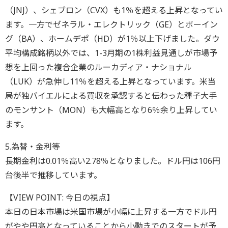
（JNJ）、シェブロン（CVX）も1％を超える上昇となってい
ます。一方でゼネラル・エレクトリック（GE）とボーイン
グ（BA）、ホームデポ（HD）が1％以上下げました。ダウ
平均構成銘柄以外では、1-3月期の1株利益見通しが市場予
想を上回った複合企業のルーカディア・ナショナル
（LUK）が急伸し11％を超える上昇となっています。米当
局が独バイエルによる買収を承認すると伝わった種子大手
のモンサント（MON）も大幅高となり6％余り上昇してい
ます。
5.為替・金利等
長期金利は0.01％高い2.78％となりました。ドル円は106円
台後半で推移しています。
【VIEW POINT: 今日の視点】
本日の日本市場は米国市場が小幅に上昇する一方でドル円
がやや円高となっていることから小動きでのスタートが予