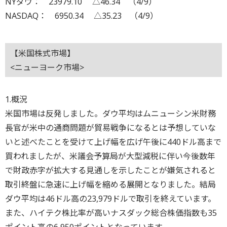
NYダウ： 23979.10 △46.34 （4/9）
NASDAQ： 6950.34 △35.23 （4/9）
【米国株式市場】
<ニューヨーク市場>
1.概況
米国市場は反発しました。ダウ平均はムニューシン米財務
長官が米中の通商問題が貿易戦争になるとは予想していな
いと述べたことを受けて上げ幅を広げ午後に440ドル高まで
買われましたが、米議会予算局が大型減税に伴い今後数年
で財政赤字が拡大する見通しを示したことが嫌気されると
取引終盤に急速に上げ幅を縮める展開となりました。結局
ダウ平均は46ドル高の23,979ドルで取引を終えています。
また、ハイテク株比率が高いナスダック総合株価指数も35