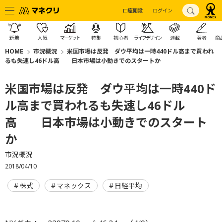
口座開設
ログイン
新着
人気
マーケット
特集
初心者
ライフデザイン
連載
著者
商
HOME
市況概況
米国市場は反発 ダウ平均は一時440ドル高まで買われ
るも失速し46ドル高 日本市場は小動きでのスタートか
米国市場は反発 ダウ平均は一時440ド
ル高まで買われるも失速し46ドル
高 日本市場は小動きでのスタート
か
市況概況
2018/04/10
株式
マネックス
日経平均