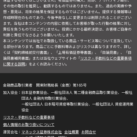
保証するものではございません。有価証券の購入、売却、デリバティブ取引、
その他の取引を推奨し、勧誘するものではありません。また、過去の実績や予
想・意見は、将来の結果を保証するものではございません。提供する情報等は
作成時現在のものであり、今後予告なしに変更または削除されることがござい
ます。当社は本コンテンツの内容に依拠してお客様が取った行動の結果に対し
責任を負うものではございません。投資にかかる最終決定は、お客様ご自身の
判断と責任でなさるようお願いいたします。
本コンテンツでは当社でお取扱している商品・サービス等について言及してい
る部分があります。商品ごとに手数料等およびリスクは異なりますので、詳し
くは「契約締結前交付書面」、「上場有価証券等書面」、「目論見書」、「目
論見書補完書面」または当社ウェブサイトの「
リスク・手数料などの重要事項
に関する説明
」をよくお読みください。
金融商品取引業者 関東財務局長（金商）第165号
日本証券業協会、一般社団法人 第二種金融商品取引業協会、一般社
団法人 金融先物取引業協会、
一般社団法人 日本暗号資産等取引業協会、一般社団法人 資産運用業
協会
リスク・手数料などの重要事項
個人情報のお取り扱いについて
マネックス証券株式会社
会社概要
お問合せ