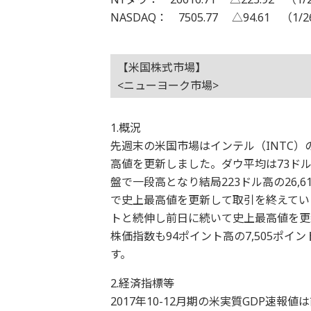
NASDAQ： 7505.77 △94.61 （1/
【米国株式市場】
<ニューヨーク市場>
1.概況
先週末の米国市場はインテル（INTC
高値を更新しました。ダウ平均は73ド
盤で一段高となり結局223ドル高の26
で史上最高値を更新して取引を終えています
トと続伸し前日に続いて史上最高値を更
株価指数も94ポイント高の7,505ポ
す。
2.経済指標等
2017年10-12月期の米実質GDP速