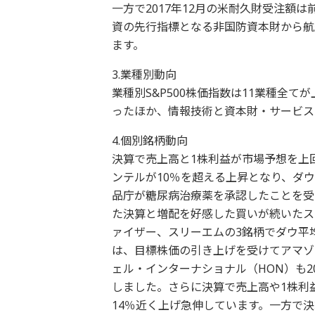
一方で2017年12月の米耐久財受注額
資の先行指標となる非国防資本財から航
ます。
3.業種別動向
業種別S&P500株価指数は11業種全
ったほか、情報技術と資本財・サービス
4.個別銘柄動向
決算で売上高と1株利益が市場予想を上回
ンテルが10％を超える上昇となり、ダ
品庁が糖尿病治療薬を承認したことを受け
た決算と増配を好感した買いが続いたス
ァイザー、スリーエムの3銘柄でダウ平
は、目標株価の引き上げを受けてアマゾ
ェル・インターナショナル（HON）も2
しました。さらに決算で売上高や1株利
14％近く上げ急伸しています。一方で決