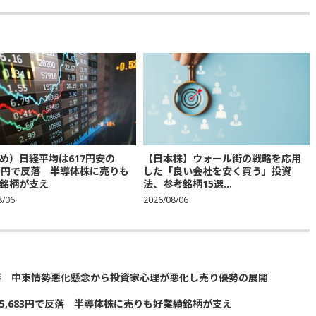
め）日経平均は617円安の
【日本株】ウォール街の戦略を応用
683円で反落 半導体株に売りも
した「良い会社を安く買う」投資
銘柄が支え
法、参考銘柄15選...
8/06
2026/08/06
落 中東情勢悪化懸念から投資家心理が悪化し売り優勢の展開
5,683円で反落 半導体株に売りも好業績銘柄が支え