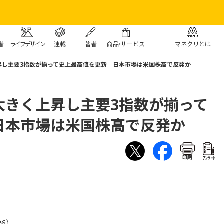
者
ライフデザイン
連載
著者
商
品・
サービス
マネクリとは
昇し主要3指数が揃って史上最高値を更新 日本市場は米国株高で反発か
大きく上昇し主要3指数が揃って
日本市場は米国株高で反発か
印刷
ｱﾝｹｰﾄ
26）