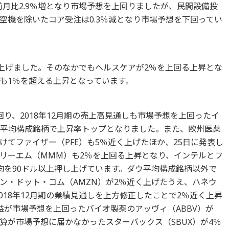
は前月比2.9％増となり市場予想を上回りましたが、民間設備投
空機を除いたコア受注は0.3％減となり市場予想を下回ってい
てが上げました。そのなかでもヘルスケアが2％を上回る上昇とな
も1％を超える上昇となっています。
り、2018年12月期の売上高見通しも市場予想を上回ったイ
ウ平均構成銘柄で上昇率トップとなりました。また、欧州医薬
てファイザー（PFE）も5％近く上げたほか、25日に発表し
リーエム（MMM）も2％を上回る上昇となり、インテルとフ
均を90ドル以上押し上げています。ダウ平均構成銘柄以外で
ン・ドット・コム（AMZN）が2％近く上げたうえ、ハネウ
018年12月期の業績見通しを上方修正したことで2％近く上昇
益が市場予想を上回ったバイオ製薬のアッヴィ（ABBV）が
算が市場予想に届かなかったスターバックス（SBUX）が4％