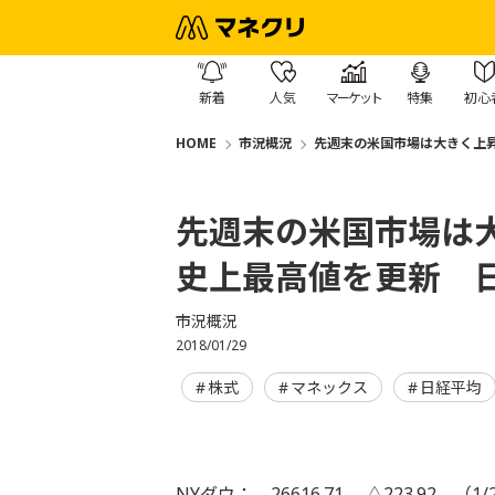
新着
人気
マーケット
特集
初心
HOME
市況概況
先週末の米国市場は大きく上
先週末の米国市場は
史上最高値を更新 
市況概況
2018/01/29
株式
マネックス
日経平均
NYダウ： 26616.71 △223.92 （1/