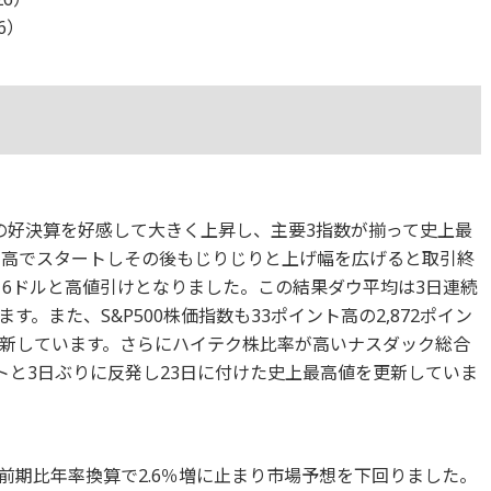
26）
）の好決算を好感して大きく上昇し、主要3指数が揃って史上最
ル高でスタートしその後もじりじりと上げ幅を広げると取引終
,616ドルと高値引けとなりました。この結果ダウ平均は3日連続
。また、S&P500株価指数も33ポイント高の2,872ポイン
新しています。さらにハイテク株比率が高いナスダック総合
イントと3日ぶりに反発し23日に付けた史上最高値を更新していま
報値は前期比年率換算で2.6％増に止まり市場予想を下回りました。