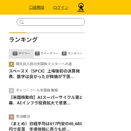
口座開設
ログイン
ランキング
デイリー
ウイークリー
マンスリー
岡元兵八郎の米国株マスターへの道
スペースＸ［SPCX］上場後初の決算発
表、数字は良かったが株価が下落...
モトリーフール米国株情報
【米国株動向】AIスーパーサイクル第2
幕、AIインフラ投資拡大で恩恵...
市況概況
（まとめ）日経平均は617円安の65,683
円で反落 半導体株に売りも好...