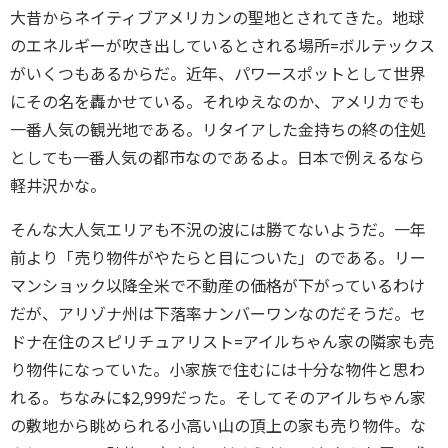
大昔からネイティブアメリカンの聖地とされてきた。地球
のエネルギーが吹き出しているとされる場所=ボルテックス
がいくつもあるからだ。近年、パワースポットとして世界
にその名を轟かせている。それゆえなのか、アメリカでも
一番人気の観光地である。リタイアした金持ちの終の住処
としても一番人気の都市なのであるよ。日本で例えるなら
軽井沢かな。
そんな大人気エリアも不況の波には勝てないようだ。一年
前より「売り物件がやたらと目についた」のである。リー
マンショック以降全米で不動産の価格が下がっているわけ
だが、アリゾナ州は下落率ナンバーワンなのだそうだ。セ
ドナ在住のスピリチュアリスト=アイルちゃん家の隣家も売
り物件になっていた。小家族で住むには十分な物件と思わ
れる。ちなみに$2,999だった。そしてそのアイルちゃん家
の敷地から眺められる小高い山の頂上の家も売り物件。な