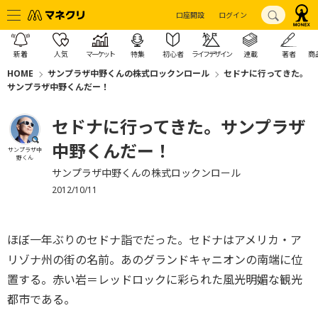
口座開設
ログイン
新着
人気
マーケット
特集
初心者
ライフデザイン
連載
著者
商
HOME
サンプラザ中野くんの株式ロックンロール
セドナに行ってきた。
サンプラザ中野くんだー！
セドナに行ってきた。サンプラザ
中野くんだー！
サンプラザ中
野くん
サンプラザ中野くんの株式ロックンロール
2012/10/11
ほぼ一年ぶりのセドナ詣でだった。セドナはアメリカ・ア
リゾナ州の街の名前。あのグランドキャニオンの南端に位
置する。赤い岩＝レッドロックに彩られた風光明媚な観光
都市である。