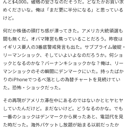
んと$4,000。破格の安さなのだそうだ。どなたかお買い求
めくださいな。俺は「まだ更に半分になる」と思っている
けど。
何だか株価の頭打ち感が漂ってきた。アメリカ大統領選も
間も無くだ。オバマ陣営も焦っていることだろう。昨夜は
イギリス要人の3番底警戒発言も出た。サブプライム破綻・
リーマンショック、そしていよいよなのだろうか。何ショ
ックとなるのかな？バーナンキショックかな？俺は、リー
マンショックのその瞬間にデンマークにいた。持ったばか
りのiPhoneでつるべ落としの為替チャートを見続けてい
た。恐怖・ショックだった。
その再現がアメリカ滞在中にあるのではないかとヒヤヒヤ
していたんだけど。まだないけど。どうなるのかな。でも
一番のショックはデンマークから戻ったあと、電話代を見
た時だった。海外パケットし放題が始まる以前だったか