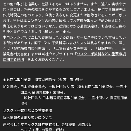
その他の取引を推奨し、勧誘するものではありません。また、過去の実績や予
想・意見は、将来の結果を保証するものではございません。提供する情報等は
作成時現在のものであり、今後予告なしに変更または削除されることがござい
ます。当社は本コンテンツの内容に依拠してお客様が取った行動の結果に対し
責任を負うものではございません。投資にかかる最終決定は、お客様ご自身の
判断と責任でなさるようお願いいたします。
本コンテンツでは当社でお取扱している商品・サービス等について言及してい
る部分があります。商品ごとに手数料等およびリスクは異なりますので、詳し
くは「契約締結前交付書面」、「上場有価証券等書面」、「目論見書」、「目
論見書補完書面」または当社ウェブサイトの「
リスク・手数料などの重要事項
に関する説明
」をよくお読みください。
金融商品取引業者 関東財務局長（金商）第165号
日本証券業協会、一般社団法人 第二種金融商品取引業協会、一般社
団法人 金融先物取引業協会、
一般社団法人 日本暗号資産等取引業協会、一般社団法人 資産運用業
協会
リスク・手数料などの重要事項
個人情報のお取り扱いについて
マネックス証券株式会社
会社概要
お問合せ
ヘルプ（通知の登録・解除）