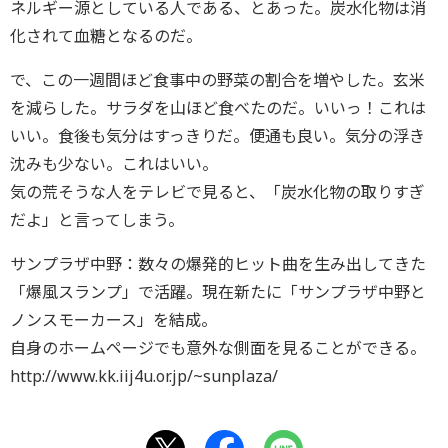
ネルギー源としている人である、とあった。炭水化物は消
化されて血糖となるのだ。
で、この一週間ほど食事中の野菜の割合を増やした。玄米
を減らした。サラダを山ほど食べたのだ。いいっ！これは
いい。食後も気分はすっきりだ。便通も良い。気分の浮き
沈みも少ない。これはいい。
気の荒そうな人をテレビで見ると、「炭水化物の取りすぎ
だよ」と言ってしまう。
サンプラザ中野：数々の爆発的ヒット曲を生み出してきた
「爆風スランプ」で活躍。現在新たに「サンプラザ中野と
ノンスモーカース」を結成。
自身のホームページでも意外な側面を見ることができる。
http://www.kk.iij4u.or.jp/~sunplaza/