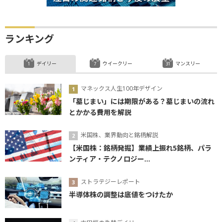
ランキング
デイリー
ウイークリー
マンスリー
マネックス人生100年デザイン
「墓じまい」には期限がある？墓じまいの流れ
とかかる費用を解説
米国株、業界動向と銘柄解説
【米国株：銘柄発掘】業績上振れ5銘柄、パラ
ンティア・テクノロジー...
ストラテジーレポート
半導体株の調整は底値をつけたか