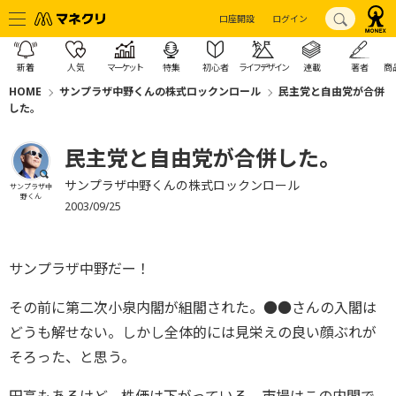
口座開設
ログイン
新着
人気
マーケット
特集
初心者
ライフデザイン
連載
著者
商
HOME
サンプラザ中野くんの株式ロックンロール
民主党と自由党が合併
した。
民主党と自由党が合併した。
サンプラザ中野くんの株式ロックンロール
サンプラザ中
野くん
2003/09/25
サンプラザ中野だー！
その前に第二次小泉内閣が組閣された。●●さんの入閣は
どうも解せない。しかし全体的には見栄えの良い顔ぶれが
そろった、と思う。