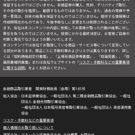
保証するものではございません。有価証券の購入、売却、デリバティブ取引、
その他の取引を推奨し、勧誘するものではありません。また、過去の実績や予
想・意見は、将来の結果を保証するものではございません。提供する情報等は
作成時現在のものであり、今後予告なしに変更または削除されることがござい
ます。当社は本コンテンツの内容に依拠してお客様が取った行動の結果に対し
責任を負うものではございません。投資にかかる最終決定は、お客様ご自身の
判断と責任でなさるようお願いいたします。
本コンテンツでは当社でお取扱している商品・サービス等について言及してい
る部分があります。商品ごとに手数料等およびリスクは異なりますので、詳し
くは「契約締結前交付書面」、「上場有価証券等書面」、「目論見書」、「目
論見書補完書面」または当社ウェブサイトの「
リスク・手数料などの重要事項
に関する説明
」をよくお読みください。
金融商品取引業者 関東財務局長（金商）第165号
日本証券業協会、一般社団法人 第二種金融商品取引業協会、一般社
団法人 金融先物取引業協会、
一般社団法人 日本暗号資産等取引業協会、一般社団法人 資産運用業
協会
リスク・手数料などの重要事項
個人情報のお取り扱いについて
マネックス証券株式会社
会社概要
お問合せ