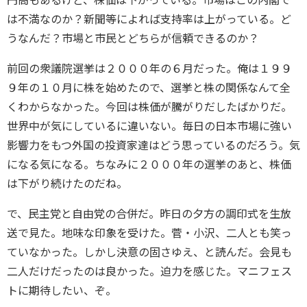
円高もあるけど、株価は下がっている。市場はこの内閣で
は不満なのか？新聞等によれば支持率は上がっている。ど
うなんだ？市場と市民とどちらが信頼できるのか？
前回の衆議院選挙は２０００年の６月だった。俺は１９９
９年の１０月に株を始めたので、選挙と株の関係なんて全
くわからなかった。今回は株価が騰がりだしたばかりだ。
世界中が気にしているに違いない。毎日の日本市場に強い
影響力をもつ外国の投資家達はどう思っているのだろう。気
になる気になる。ちなみに２０００年の選挙のあと、株価
は下がり続けたのだね。
で、民主党と自由党の合併だ。昨日の夕方の調印式を生放
送で見た。地味な印象を受けた。菅・小沢、二人とも笑っ
ていなかった。しかし決意の固さゆえ、と読んだ。会見も
二人だけだったのは良かった。迫力を感じた。マニフェス
トに期待したい、ぞ。