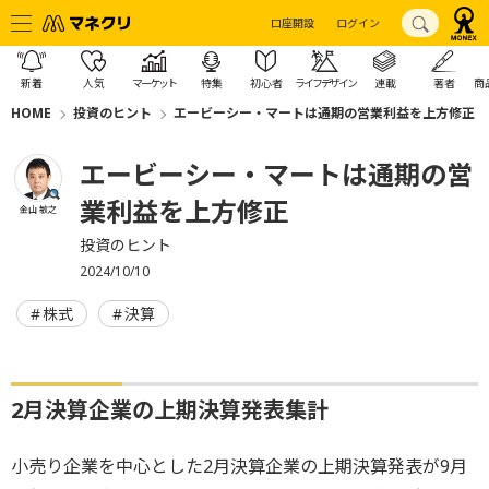
口座開設
ログイン
新着
人気
マーケット
特集
初心者
ライフデザイン
連載
著者
商
HOME
投資のヒント
エービーシー・マートは通期の営業利益を上方修正
エービーシー・マートは通期の営
業利益を上方修正
金山 敏之
投資のヒント
2024/10/10
株式
決算
2月決算企業の上期決算発表集計
小売り企業を中心とした2月決算企業の上期決算発表が9月