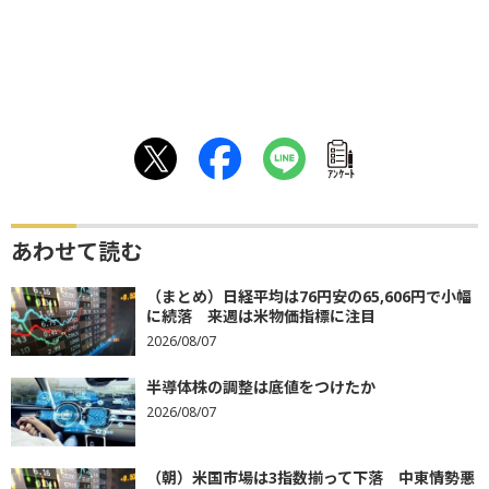
ｱﾝｹｰﾄ
あわせて読む
（まとめ）日経平均は76円安の65,606円で小幅
に続落 来週は米物価指標に注目
2026/08/07
半導体株の調整は底値をつけたか
2026/08/07
（朝）米国市場は3指数揃って下落 中東情勢悪