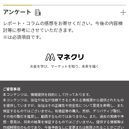
アンケート
レポート・コラムの感想をお寄せください。今後の内容検
討等に参考にさせていただきます。
※は必須項目です。
お金を学び、マーケットを知り、未来を描く
ご留意事項
本コンテンツは、情報提供を目的として行っております。
本コンテンツは、当社や当社が信頼できると考える情報源から提供されたもの
を提供していますが、当社はその正確性や完全性について意見を表明し、また
保証するものではございません。有価証券の購入、売却、デリバティブ取引、
その他の取引を推奨し、勧誘するものではありません。また、過去の実績や予
想・意見は、将来の結果を保証するものではございません。提供する情報等は
作成時現在のものであり、今後予告なしに変更または削除されることがござい