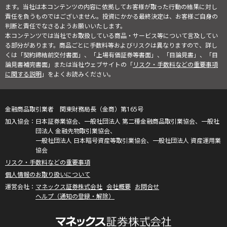
ます。当社は本コンテンツの内容に依拠してお客様が取った行動の結果に対し
責任を負うものではございません。投資にかかる最終決定は、お客様ご自身の
判断と責任でなさるようお願いいたします。
本コンテンツでは当社でお取扱している商品・サービス等について言及してい
る部分があります。商品ごとに手数料等およびリスクは異なりますので、詳し
くは「契約締結前交付書面」、「上場有価証券等書面」、「目論見書」、「目
論見書補完書面」または当社ウェブサイトの「
リスク・手数料などの重要事項
に関する説明
」をよくお読みください。
金融商品取引業者 関東財務局長（金商）第165号
日本証券業協会、一般社団法人 第二種金融商品取引業協会、一般社
団法人 金融先物取引業協会、
一般社団法人 日本暗号資産等取引業協会、一般社団法人 資産運用業
協会
リスク・手数料などの重要事項
個人情報のお取り扱いについて
マネックス証券株式会社
会社概要
お問合せ
ヘルプ（通知の登録・解除）