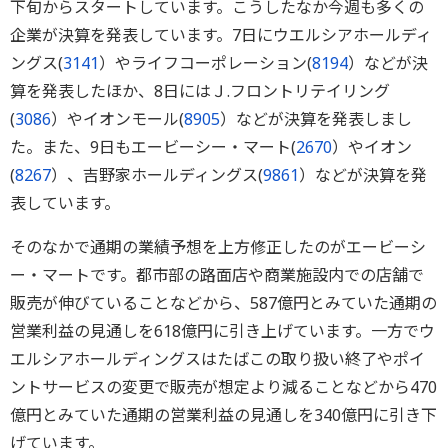
下旬からスタートしています。こうしたなか今週も多くの
企業が決算を発表しています。7日にウエルシアホールディ
ングス(
3141
）やライフコーポレーション(
8194
）などが決
算を発表したほか、8日にはＪ.フロントリテイリング
(
3086
）やイオンモール(
8905
）などが決算を発表しまし
た。また、9日もエービーシー・マート(
2670
）やイオン
(
8267
）、吉野家ホールディングス(
9861
）などが決算を発
表しています。
そのなかで通期の業績予想を上方修正したのがエービーシ
ー・マートです。都市部の路面店や商業施設内での店舗で
販売が伸びていることなどから、587億円とみていた通期の
営業利益の見通しを618億円に引き上げています。一方でウ
エルシアホールディングスはたばこの取り扱い終了やポイ
ントサービスの変更で販売が想定より減ることなどから470
億円とみていた通期の営業利益の見通しを340億円に引き下
げています。