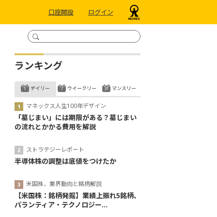
口座開設
ログイン
ランキング
デイリー
ウイークリー
マンスリー
マネックス人生100年デザイン
「墓じまい」には期限がある？墓じまい
の流れとかかる費用を解説
ストラテジーレポート
半導体株の調整は底値をつけたか
米国株、業界動向と銘柄解説
【米国株：銘柄発掘】業績上振れ5銘柄、
パランティア・テクノロジー...