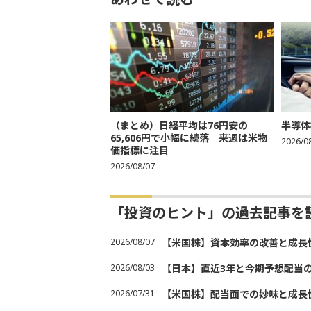
（まとめ）日経平均は76円安の
半導体
65,606円で小幅に続落 来週は米物
2026/0
価指標に注目
2026/08/07
「投資のヒント」の過去記事を
2026/08/07
【米国株】資本効率の改善と成長
2026/08/03
【日本】直近3年と今期予想配当
2026/07/31
【米国株】配当面での妙味と成長