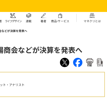
者
ライフデザイン
連載
著者
商
品・
サービス
マネクリとは
会などが決算を発表へ
陽商会などが決算を発表へ
印刷
ｱﾝｹｰﾄ
ケット・アナリスト