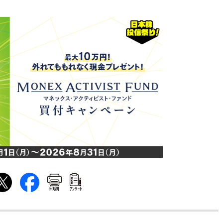
印刷
ｱﾝｹｰﾄ