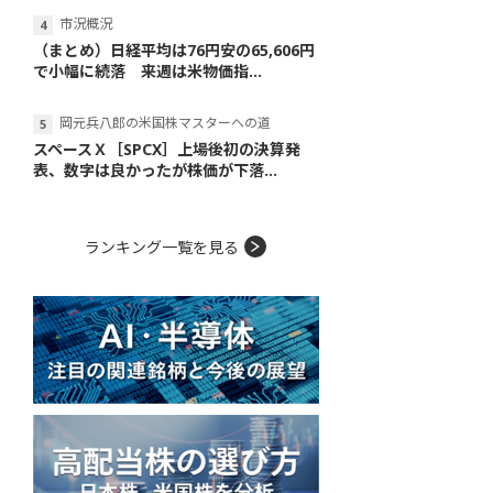
市況概況
（まとめ）日経平均は76円安の65,606円
で小幅に続落 来週は米物価指...
岡元兵八郎の米国株マスターへの道
スペースＸ［SPCX］上場後初の決算発
表、数字は良かったが株価が下落...
ランキング一覧を見る