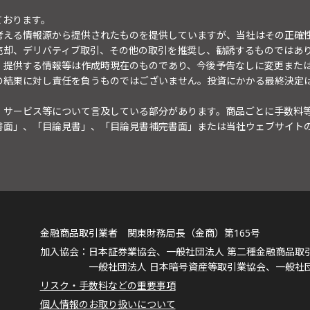
ております。
考える情報源から提供されたものを提供していますが、当社はその正確
売却、デリバティブ取引、その他の取引を推奨し、勧誘するものではあ
。提供する情報等は作成時現在のものであり、今後予告なしに変更また
の結果に対し責任を負うものではございません。投資にかかる最終決定
・サービス等について言及している部分があります。商品ごとに手数料
書面」、「目論見書」、「目論見書補完書面」または当社ウェブサイト
金融商品取引業者 関東財務局長（金商）第165号
日本証券業協会、一般社団法人 第二種金融商品取
一般社団法人 日本暗号資産等取引業協会、一般社
リスク・手数料などの重要事項
個人情報のお取り扱いについて