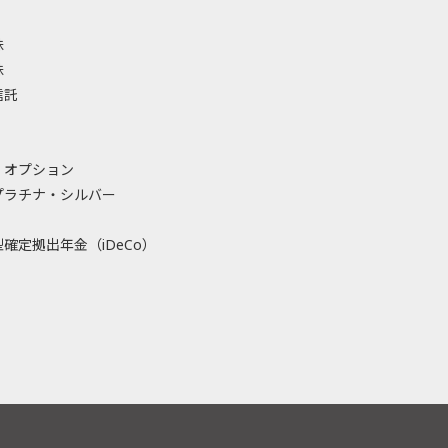
株
株
信託
・オプション
プラチナ・シルバー
確定拠出年金（iDeCo）