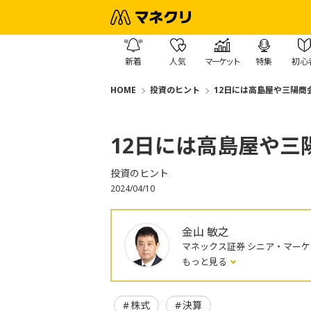
新着
人気
マーケット
特集
初心
HOME
投資のヒント
12日には高島屋や三陽商
12日には高島屋や三
投資のヒント
2024/04/10
金山 敏之
マネックス証券 シニア・マー
もっと見る
株式
決算