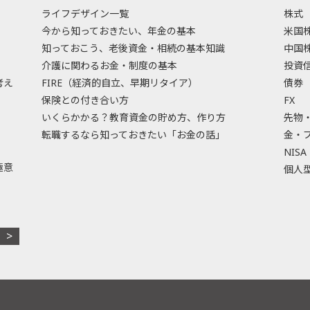
ライフデザイン一覧
株式
今から知っておきたい、年金の基本
米国
知っておこう、老後資金・相続の基本知識
中国
介護に関わるお金・制度の基本
投資
考え
FIRE（経済的自立、早期リタイア）
債券
保険との付き合い方
FX
いくらかかる？教育資金の貯め方、作り方
先物
転職するなら知っておきたい「お金の話」
金・
NISA
極意
個人型