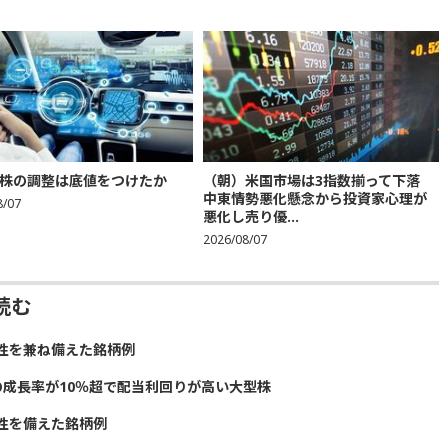
株の調整は底値をつけたか
（朝）米国市場は3指数揃って下落
中東情勢悪化懸念から投資家心理が
8/07
悪化し売り優...
2026/08/07
読む
性を兼ね備えた銘柄例
の成長率が10％超で配当利回りが高い大型株
性を備えた銘柄例