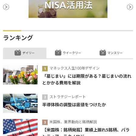
ランキング
デイリー
ウイークリー
マンスリー
マネックス人生100年デザイン
「墓じまい」には期限がある？墓じまいの流れ
とかかる費用を解説
ストラテジーレポート
半導体株の調整は底値をつけたか
米国株、業界動向と銘柄解説
【米国株：銘柄発掘】業績上振れ5銘柄、パラ