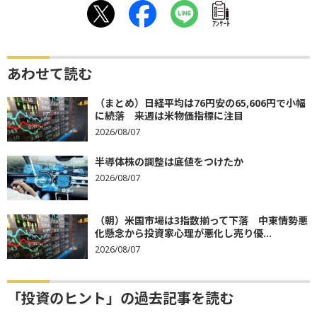
ｱﾝｹｰﾄ
あわせて読む
（まとめ）日経平均は76円安の65,606円で小幅
に続落 来週は米物価指標に注目
2026/08/07
半導体株の調整は底値をつけたか
2026/08/07
（朝）米国市場は3指数揃って下落 中東情勢悪
化懸念から投資家心理が悪化し売り優...
2026/08/07
「投資のヒント」の過去記事を読む