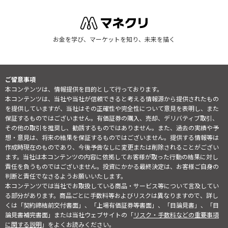
お金を学び、マーケットを知り、未来を描く
ご留意事項
本コンテンツは、情報提供を目的として行っております。
本コンテンツは、当社や当社が信頼できると考える情報源から提供されたもの
を提供していますが、当社はその正確性や完全性について意見を表明し、また
保証するものではございません。有価証券の購入、売却、デリバティブ取引、
その他の取引を推奨し、勧誘するものではありません。また、過去の実績や予
想・意見は、将来の結果を保証するものではございません。提供する情報等は
作成時現在のものであり、今後予告なしに変更または削除されることがござい
ます。当社は本コンテンツの内容に依拠してお客様が取った行動の結果に対し
責任を負うものではございません。投資にかかる最終決定は、お客様ご自身の
判断と責任でなさるようお願いいたします。
本コンテンツでは当社でお取扱している商品・サービス等について言及してい
る部分があります。商品ごとに手数料等およびリスクは異なりますので、詳し
くは「契約締結前交付書面」、「上場有価証券等書面」、「目論見書」、「目
論見書補完書面」または当社ウェブサイトの「
リスク・手数料などの重要事項
に関する説明
」をよくお読みください。