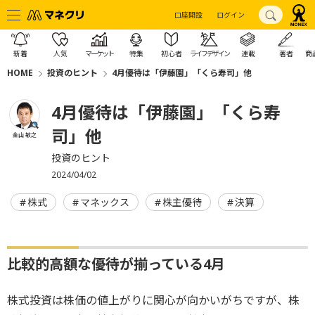
口座開設
ログイン
新着
人気
マーケット
特集
初心者
ライフデザイン
連載
著者
商
HOME
投資のヒント
4月優待は「伊藤園」「くら寿司」他
4月優待は「伊藤園」「くら寿
司」他
金山 敏之
投資のヒント
2024/04/02
株式
マネックス
株主優待
決算
比較的高額な優待が揃っている4月
株式投資は株価の値上がりに関心が向かいがちですが、株