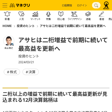
口座開設
ログイン
新着
人気
マーケット
特集
初心者
ライフデザイン
連載
著者
商
HOME
投資のヒント
アサヒは二桁増益で前期に続いて最高益を更新へ
アサヒは二桁増益で前期に続いて
最高益を更新へ
金山 敏之
投資のヒント
2024/03/21
株式
決算
二桁以上の増益で前期に続いて最高益更新が見
込まれる12月決算銘柄は