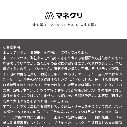
お金を学び、マーケットを知り、未来を描く
ご留意事項
本コンテンツは、情報提供を目的として行っております。
本コンテンツは、当社や当社が信頼できると考える情報源から提供されたもの
を提供していますが、当社はその正確性や完全性について意見を表明し、また
保証するものではございません。有価証券の購入、売却、デリバティブ取引、
その他の取引を推奨し、勧誘するものではありません。また、過去の実績や予
想・意見は、将来の結果を保証するものではございません。提供する情報等は
作成時現在のものであり、今後予告なしに変更または削除されることがござい
ます。当社は本コンテンツの内容に依拠してお客様が取った行動の結果に対し
責任を負うものではございません。投資にかかる最終決定は、お客様ご自身の
判断と責任でなさるようお願いいたします。
本コンテンツでは当社でお取扱している商品・サービス等について言及してい
る部分があります。商品ごとに手数料等およびリスクは異なりますので、詳し
くは「契約締結前交付書面」、「上場有価証券等書面」、「目論見書」、「目
論見書補完書面」または当社ウェブサイトの「
リスク・手数料などの重要事項