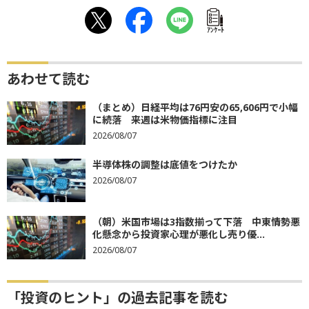
ｱﾝｹｰﾄ
あわせて読む
（まとめ）日経平均は76円安の65,606円で小幅
に続落 来週は米物価指標に注目
2026/08/07
半導体株の調整は底値をつけたか
2026/08/07
（朝）米国市場は3指数揃って下落 中東情勢悪
化懸念から投資家心理が悪化し売り優...
2026/08/07
「投資のヒント」の過去記事を読む