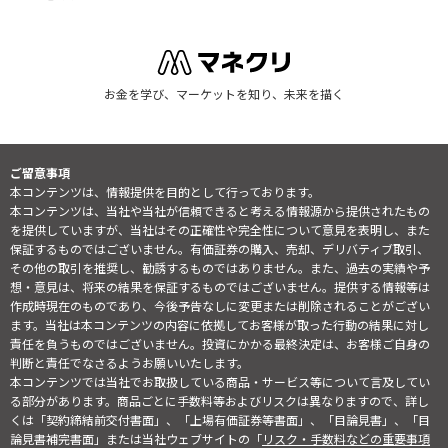
お金を学び、マーケットを知り、未来を描く
ご留意事項
本コンテンツは、情報提供を目的として行っております。
本コンテンツは、当社や当社が信頼できると考える情報源から提供されたもの
を提供していますが、当社はその正確性や完全性について意見を表明し、また
保証するものではございません。有価証券の購入、売却、デリバティブ取引、
その他の取引を推奨し、勧誘するものではありません。また、過去の実績や予
想・意見は、将来の結果を保証するものではございません。提供する情報等は
作成時現在のものであり、今後予告なしに変更または削除されることがござい
ます。当社は本コンテンツの内容に依拠してお客様が取った行動の結果に対し
責任を負うものではございません。投資にかかる最終決定は、お客様ご自身の
判断と責任でなさるようお願いいたします。
本コンテンツでは当社でお取扱している商品・サービス等について言及してい
る部分があります。商品ごとに手数料等およびリスクは異なりますので、詳し
くは「契約締結前交付書面」、「上場有価証券等書面」、「目論見書」、「目
論見書補完書面」または当社ウェブサイトの「
リスク・手数料などの重要事項