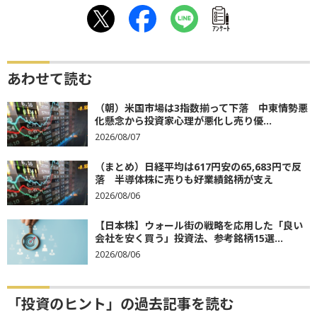
ｱﾝｹｰﾄ
あわせて読む
（朝）米国市場は3指数揃って下落 中東情勢悪
化懸念から投資家心理が悪化し売り優...
2026/08/07
（まとめ）日経平均は617円安の65,683円で反
落 半導体株に売りも好業績銘柄が支え
2026/08/06
【日本株】ウォール街の戦略を応用した「良い
会社を安く買う」投資法、参考銘柄15選...
2026/08/06
「投資のヒント」の過去記事を読む