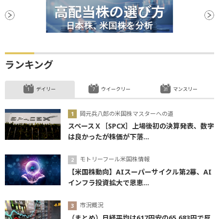
ランキング
デイリー
ウイークリー
マンスリー
岡元兵八郎の米国株マスターへの道
スペースＸ［SPCX］上場後初の決算発表、数字
は良かったが株価が下落...
モトリーフール米国株情報
【米国株動向】AIスーパーサイクル第2幕、AI
インフラ投資拡大で恩恵...
市況概況
（まとめ）日経平均は617円安の65,683円で反