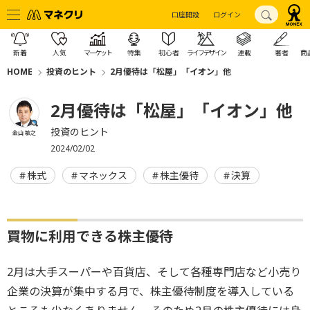
口座開設
ログイン
新着
人気
マーケット
特集
初心者
ライフデザイン
連載
著者
商
HOME
投資のヒント
2月優待は「松屋」「イオン」他
2月優待は「松屋」「イオン」他
投資のヒント
金山 敏之
2024/02/02
株式
マネックス
株主優待
決算
買物に利用できる株主優待
2月は大手スーパーや百貨店、そして各種専門店など小売り
企業の決算が集中する月で、株主優待制度を導入している