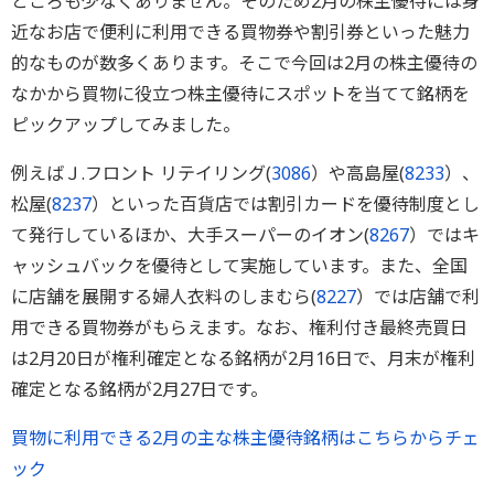
ところも少なくありません。そのため2月の株主優待には身
近なお店で便利に利用できる買物券や割引券といった魅力
的なものが数多くあります。そこで今回は2月の株主優待の
なかから買物に役立つ株主優待にスポットを当てて銘柄を
ピックアップしてみました。
例えばＪ.フロント リテイリング(
3086
）や高島屋(
8233
）、
松屋(
8237
）といった百貨店では割引カードを優待制度とし
て発行しているほか、大手スーパーのイオン(
8267
）ではキ
ャッシュバックを優待として実施しています。また、全国
に店舗を展開する婦人衣料のしまむら(
8227
）では店舗で利
用できる買物券がもらえます。なお、権利付き最終売買日
は2月20日が権利確定となる銘柄が2月16日で、月末が権利
確定となる銘柄が2月27日です。
買物に利用できる2月の主な株主優待銘柄はこちらからチェ
ック