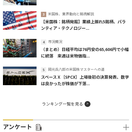
米国株、業界動向と銘柄解説
【米国株：銘柄発掘】業績上振れ5銘柄、パラ
ンティア・テクノロジー...
市況概況
（まとめ）日経平均は76円安の65,606円で小幅
に続落 来週は米物価指...
岡元兵八郎の米国株マスターへの道
スペースＸ［SPCX］上場後初の決算発表、数字
は良かったが株価が下落...
ランキング一覧を見る
アンケート