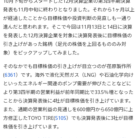
10月下旬からスタートした12月決算企業の第3四半期決算
発表も11月中旬に終わりとなりました。それから1ヶ月以上
が経過したことから目標株価や投資判断の見直しも一通り
進んだと思われます。そこで今回は11月13日と14日に決算
を発表した12月決算企業を対象に決算発表後に目標株価の
引き上げがあった銘柄（足元の株価を上回るもののみ対
象）をピックアップしてみました。
そのなかでも目標株価の引き上げが目立つのが荏原製作所
(
6361
）です。海外で液化天然ガス（LNG）や石油化学向け
といったエネルギー関連のポンプ需要が伸びたことなどに
より第3四半期の営業利益が前年同期比で33.5％増となった
ことから決算発表後に4社が目標株価を引き上げています。
また、通期の営業利益の見通しを600億円から650億円に上
方修正したTOYO TIRE(
5105
）でも決算発表後に3社が目標
株価を引き上げています。