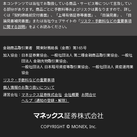
本コンテンツでは当社でお取扱している商品・サービス等について言及してい
る部分があります。商品ごとに手数料等およびリスクは異なりますので、詳し
くは「契約締結前交付書面」、「上場有価証券等書面」、「目論見書」、「目
論見書補完書面」または当社ウェブサイトの「
リスク・手数料などの重要事項
に関する説明
」をよくお読みください。
金融商品取引業者 関東財務局長（金商）第165号
日本証券業協会、一般社団法人 第二種金融商品取引業協会、一般社
団法人 金融先物取引業協会、
一般社団法人 日本暗号資産等取引業協会、一般社団法人 資産運用業
協会
リスク・手数料などの重要事項
個人情報のお取り扱いについて
マネックス証券株式会社
会社概要
お問合せ
ヘルプ（通知の登録・解除）
COPYRIGHT © MONEX, Inc.