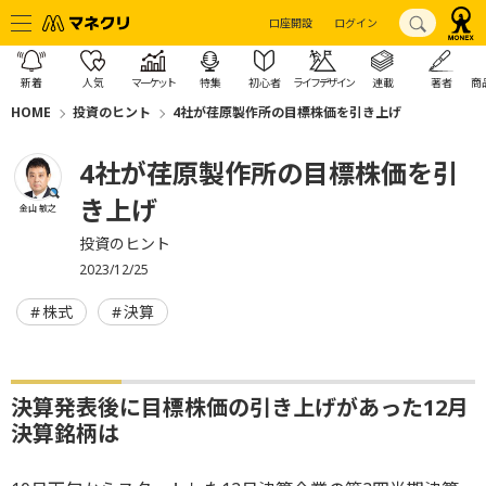
口座開設
ログイン
新着
人気
マーケット
特集
初心者
ライフデザイン
連載
著者
商
HOME
投資のヒント
4社が荏原製作所の目標株価を引き上げ
4社が荏原製作所の目標株価を引
き上げ
金山 敏之
投資のヒント
2023/12/25
株式
決算
決算発表後に目標株価の引き上げがあった12月
決算銘柄は