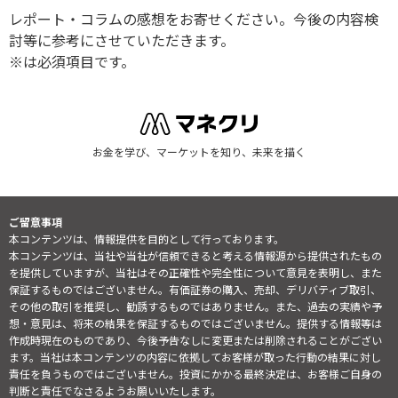
レポート・コラムの感想をお寄せください。今後の内容検
討等に参考にさせていただきます。
※は必須項目です。
お金を学び、マーケットを知り、未来を描く
ご留意事項
本コンテンツは、情報提供を目的として行っております。
本コンテンツは、当社や当社が信頼できると考える情報源から提供されたもの
を提供していますが、当社はその正確性や完全性について意見を表明し、また
保証するものではございません。有価証券の購入、売却、デリバティブ取引、
その他の取引を推奨し、勧誘するものではありません。また、過去の実績や予
想・意見は、将来の結果を保証するものではございません。提供する情報等は
作成時現在のものであり、今後予告なしに変更または削除されることがござい
ます。当社は本コンテンツの内容に依拠してお客様が取った行動の結果に対し
責任を負うものではございません。投資にかかる最終決定は、お客様ご自身の
判断と責任でなさるようお願いいたします。