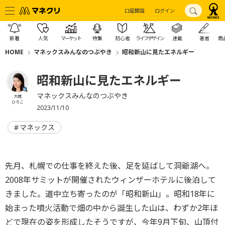
口座開設
ログイン
新着
人気
マーケット
特集
初心者
ライフデザイン
連載
著者
商
HOME
マネックスみんなのつぶやき
昭和新山に見たエネルギー
昭和新山に見たエネルギー
マネックスみんなのつぶやき
大橋
ひろこ
2023/11/10
マネックス
先月、札幌での仕事を終えた後、足を延ばして洞爺湖へ。
2008年サミットが開催されたウィンザーホテルに後泊して
きました。道中立ち寄ったのが「昭和新山」。昭和18年に
始まった噴火活動で畑の中から誕生した山は、わずか2年ほ
どで現在の姿を形成したそうですが、今年9月下旬、山頂付