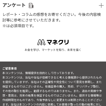
アンケート
レポート・コラムの感想をお寄せください。今後の内容検
討等に参考にさせていただきます。
※は必須項目です。
お金を学び、マーケットを知り、未来を描く
ご留意事項
本コンテンツは、情報提供を目的として行っております。
本コンテンツは、当社や当社が信頼できると考える情報源から提供されたもの
を提供していますが、当社はその正確性や完全性について意見を表明し、また
保証するものではございません。有価証券の購入、売却、デリバティブ取引、
その他の取引を推奨し、勧誘するものではありません。また、過去の実績や予
想・意見は、将来の結果を保証するものではございません。提供する情報等は
作成時現在のものであり、今後予告なしに変更または削除されることがござい
ます。当社は本コンテンツの内容に依拠してお客様が取った行動の結果に対し