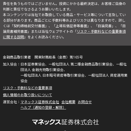
責任を負うものではございません。投資にかかる最終決定は、お客様ご自身の
判断と責任でなさるようお願いいたします。
本コンテンツでは当社でお取扱している商品・サービス等について言及してい
る部分があります。商品ごとに手数料等およびリスクは異なりますので、詳し
くは「契約締結前交付書面」、「上場有価証券等書面」、「目論見書」、「目
論見書補完書面」または当社ウェブサイトの「
リスク・手数料などの重要事項
に関する説明
」をよくお読みください。
金融商品取引業者 関東財務局長（金商）第165号
日本証券業協会、一般社団法人 第二種金融商品取引業協会、一般社
団法人 金融先物取引業協会、
一般社団法人 日本暗号資産等取引業協会、一般社団法人 資産運用業
協会
リスク・手数料などの重要事項
個人情報のお取り扱いについて
マネックス証券株式会社
会社概要
お問合せ
ヘルプ（通知の登録・解除）