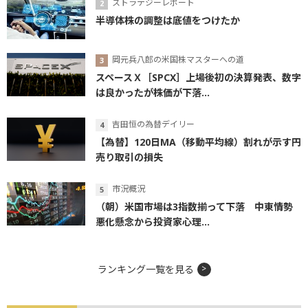
ストラテジーレポート
半導体株の調整は底値をつけたか
岡元兵八郎の米国株マスターへの道
スペースＸ［SPCX］上場後初の決算発表、数字
は良かったが株価が下落...
吉田恒の為替デイリー
【為替】120日MA（移動平均線）割れが示す円
売り取引の損失
市況概況
（朝）米国市場は3指数揃って下落 中東情勢
悪化懸念から投資家心理...
ランキング一覧を見る