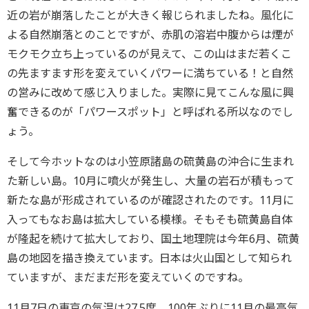
近の岩が崩落したことが大きく報じられましたね。風化に
よる自然崩落とのことですが、赤肌の溶岩中腹からは煙が
モクモク立ち上っているのが見えて、この山はまだ若くこ
の先ますます形を変えていくパワーに満ちている！と自然
の営みに改めて感じ入りました。実際に見てこんな風に興
奮できるのが「パワースポット」と呼ばれる所以なのでし
ょう。
そして今ホットなのは小笠原諸島の硫黄島の沖合に生まれ
た新しい島。10月に噴火が発生し、大量の岩石が積もって
新たな島が形成されているのが確認されたのです。11月に
入ってもなお島は拡大している模様。そもそも硫黄島自体
が隆起を続けて拡大しており、国土地理院は今年6月、硫黄
島の地図を描き換えています。日本は火山国として知られ
ていますが、まだまだ形を変えていくのですね。
11月7日の東京の気温は27.5度。100年ぶりに11月の最高気