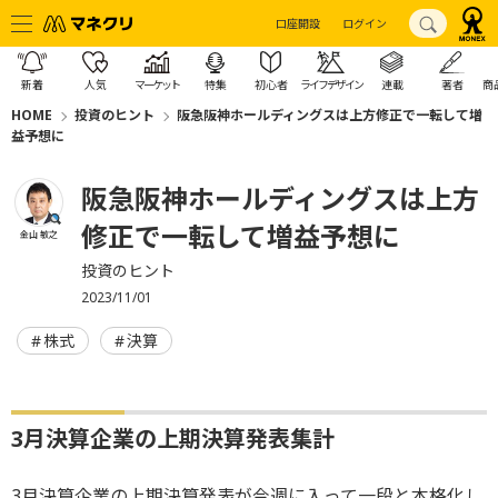
口座開設
ログイン
新着
人気
マーケット
特集
初心者
ライフデザイン
連載
著者
商
HOME
投資のヒント
阪急阪神ホールディングスは上方修正で一転して増
益予想に
阪急阪神ホールディングスは上方
修正で一転して増益予想に
金山 敏之
投資のヒント
2023/11/01
株式
決算
3月決算企業の上期決算発表集計
3月決算企業の上期決算発表が今週に入って一段と本格化し