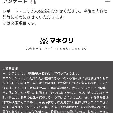
アンケート
レポート・コラムの感想をお寄せください。今後の内容検
討等に参考にさせていただきます。
※は必須項目です。
お金を学び、マーケットを知り、未来を描く
ご留意事項
本コンテンツは、情報提供を目的として行っております。
本コンテンツは、当社や当社が信頼できると考える情報源から提供されたもの
を提供していますが、当社はその正確性や完全性について意見を表明し、また
保証するものではございません。有価証券の購入、売却、デリバティブ取引、
その他の取引を推奨し、勧誘するものではありません。また、過去の実績や予
想・意見は、将来の結果を保証するものではございません。提供する情報等は
作成時現在のものであり、今後予告なしに変更または削除されることがござい
ます。当社は本コンテンツの内容に依拠してお客様が取った行動の結果に対し
責任を負うものではございません。投資にかかる最終決定は、お客様ご自身の