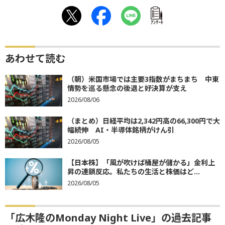
ｱﾝｹｰﾄ
あわせて読む
（朝）米国市場では主要3指数がまちまち 中東
情勢を巡る懸念の後退と好決算が支え
2026/08/06
（まとめ）日経平均は2,342円高の66,300円で大
幅続伸 AI・半導体銘柄がけん引
2026/08/05
【日本株】「風が吹けば桶屋が儲かる」金利上
昇の連鎖反応。私たちの生活と株価はど...
2026/08/05
「広木隆のMonday Night Live」の過去記事