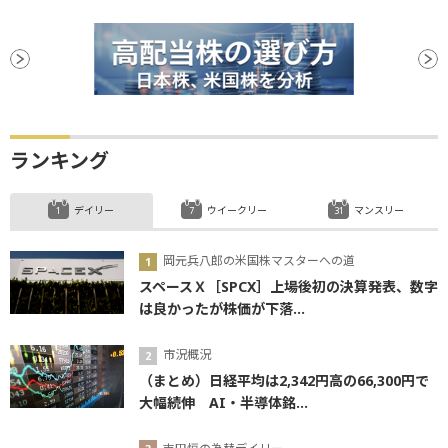
ランキング
デイリー
ウイークリー
マンスリー
岡元兵八郎の米国株マスターへの道
スペースＸ［SPCX］上場後初の決算発表、数字
は良かったが株価が下落...
市況概況
（まとめ）日経平均は2,342円高の66,300円で
大幅続伸 AI・半導体銘...