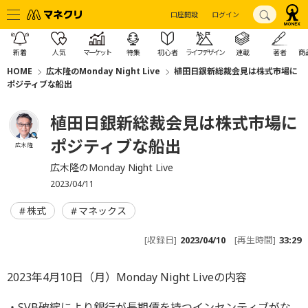
口座開設
ログイン
新着
人気
マーケット
特集
初心者
ライフデザイン
連載
著者
商
HOME
広木隆のMonday Night Live
植田日銀新総裁会見は株式市場に
ポジティブな船出
植田日銀新総裁会見は株式市場に
ポジティブな船出
広木 隆
広木隆のMonday Night Live
2023/04/11
株式
マネックス
[収録日]
2023/04/10
[再生時間]
33:29
2023年4月10日（月）Monday Night Liveの内容
・SVB破綻により銀行が長期債を持つインセンティブがな