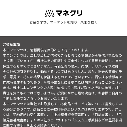
お金を学び、マーケットを知り、未来を描く
ご留意事項
本コンテンツは、情報提供を目的として行っております。
本コンテンツは、当社や当社が信頼できると考える情報源から提供されたもの
を提供していますが、当社はその正確性や完全性について意見を表明し、また
保証するものではございません。有価証券の購入、売却、デリバティブ取引、
その他の取引を推奨し、勧誘するものではありません。また、過去の実績や予
想・意見は、将来の結果を保証するものではございません。提供する情報等は
作成時現在のものであり、今後予告なしに変更または削除されることがござい
ます。当社は本コンテンツの内容に依拠してお客様が取った行動の結果に対し
責任を負うものではございません。投資にかかる最終決定は、お客様ご自身の
判断と責任でなさるようお願いいたします。
本コンテンツでは当社でお取扱している商品・サービス等について言及してい
る部分があります。商品ごとに手数料等およびリスクは異なりますので、詳し
くは「契約締結前交付書面」、「上場有価証券等書面」、「目論見書」、「目
論見書補完書面」または当社ウェブサイトの「
リスク・手数料などの重要事項
に関する説明
」をよくお読みください。