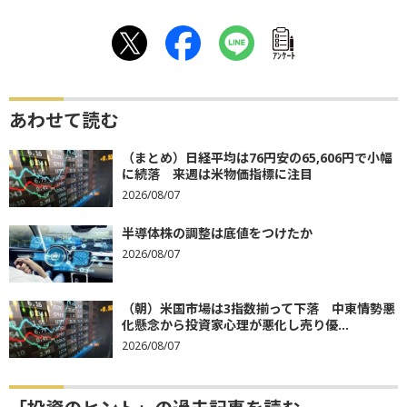
ｱﾝｹｰﾄ
あわせて読む
（まとめ）日経平均は76円安の65,606円で小幅
に続落 来週は米物価指標に注目
2026/08/07
半導体株の調整は底値をつけたか
2026/08/07
（朝）米国市場は3指数揃って下落 中東情勢悪
化懸念から投資家心理が悪化し売り優...
2026/08/07