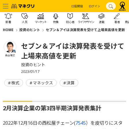
口座開設
ログイン
新着
人気
マーケット
特集
初心者
ライフデザイン
連載
著者
商
HOME
投資のヒント
セブン＆アイは決算発表を受けて上場来高値を更新
セブン＆アイは決算発表を受けて
上場来高値を更新
金山 敏之
投資のヒント
2023/01/17
株式
マネックス
決算
2月決算企業の第3四半期決算発表集計
2022年12月16日の西松屋チェーン(
7545
）を皮切りにスタ