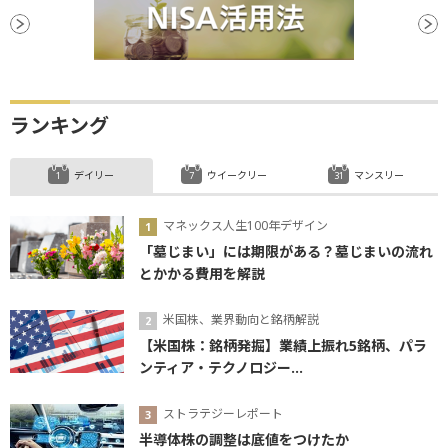
ランキング
デイリー
ウイークリー
マンスリー
マネックス人生100年デザイン
「墓じまい」には期限がある？墓じまいの流れ
とかかる費用を解説
米国株、業界動向と銘柄解説
【米国株：銘柄発掘】業績上振れ5銘柄、パラ
ンティア・テクノロジー...
ストラテジーレポート
半導体株の調整は底値をつけたか