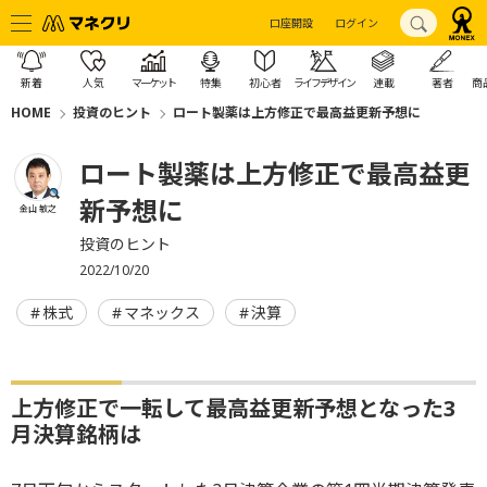
口座開設
ログイン
新着
人気
マーケット
特集
初心者
ライフデザイン
連載
著者
商
HOME
投資のヒント
ロート製薬は上方修正で最高益更新予想に
ロート製薬は上方修正で最高益更
新予想に
金山 敏之
投資のヒント
2022/10/20
株式
マネックス
決算
上方修正で一転して最高益更新予想となった3
月決算銘柄は