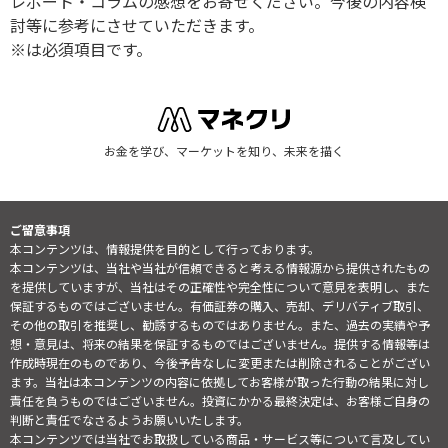
レポート・コラムの感想をお寄せください。今後の内容検
討等に参考にさせていただきます。
※は必須項目です。
お金を学び、マーケットを知り、未来を描く
ご留意事項
本コンテンツは、情報提供を目的として行っております。
本コンテンツは、当社や当社が信頼できると考える情報源から提供されたもの
を提供していますが、当社はその正確性や完全性について意見を表明し、また
保証するものではございません。有価証券の購入、売却、デリバティブ取引、
その他の取引を推奨し、勧誘するものではありません。また、過去の実績や予
想・意見は、将来の結果を保証するものではございません。提供する情報等は
作成時現在のものであり、今後予告なしに変更または削除されることがござい
ます。当社は本コンテンツの内容に依拠してお客様が取った行動の結果に対し
責任を負うものではございません。投資にかかる最終決定は、お客様ご自身の
判断と責任でなさるようお願いいたします。
本コンテンツでは当社でお取扱している商品・サービス等について言及してい