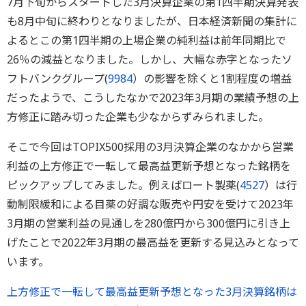
7月下旬からスタートした3月決算企業の第1四半期決算発表
も8月中旬に終わりとなりましたが、日本経済新聞の集計に
よるとこの第1四半期の上場企業の純利益は前年同期比で
26％の減益となりました。しかし、大幅な赤字となったソ
フトバンクグループ(
9984
）の影響を除くと1割程度の増益
だったようで、こうしたなかで2023年3月期の業績予想の上
方修正に踏み切った企業も少なからずみられました。
そこで今回はTOPIX500採用の3月決算企業のなかから営業
利益の上方修正で一転して最高益更新予想となった銘柄を
ピックアップしてみました。例えばロート製薬(
4527
）は行
動制限緩和による目薬の好調な販売や円安を受けて2023年
3月期の営業利益の見通しを280億円から300億円に引き上
げたことで2022年3月期の最高益を更新する見込みとなって
います。
上方修正で一転して最高益更新予想となった3月決算銘柄は