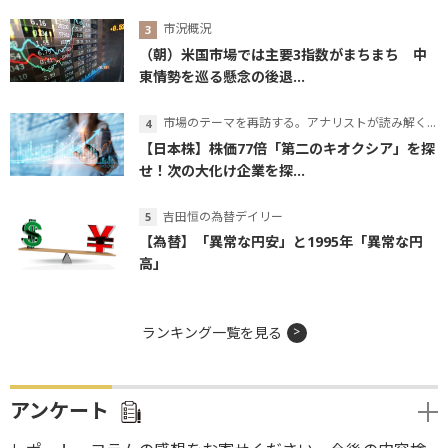
市況概況
（朝）米国市場では主要3指数がまちまち 中
東情勢を巡る懸念の後退...
市場のテーマを再訪する。アナリストが読み解くテーマの本質
【日本株】株価77倍「第二のキオクシア」を探
せ！次の大化け企業を探...
吉田恒の為替デイリー
【為替】「異常な円安」と1995年「異常な円
高」
ランキング一覧を見る
アンケート