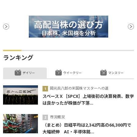
ランキング
デイリー
ウイークリー
マンスリー
岡元兵八郎の米国株マスターへの道
スペースＸ［SPCX］上場後初の決算発表、数字
は良かったが株価が下落...
市況概況
（まとめ）日経平均は2,342円高の66,300円で
大幅続伸 AI・半導体銘...