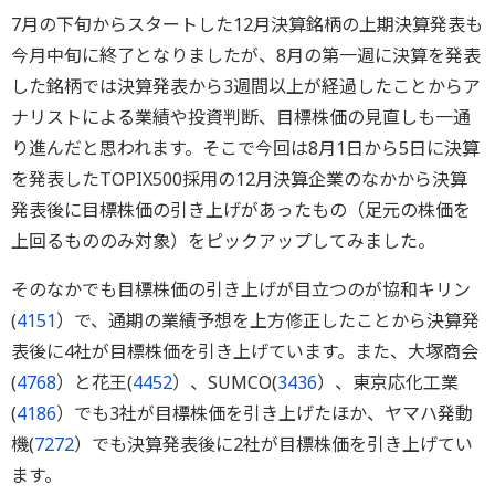
7月の下旬からスタートした12月決算銘柄の上期決算発表も
今月中旬に終了となりましたが、8月の第一週に決算を発表
した銘柄では決算発表から3週間以上が経過したことからア
ナリストによる業績や投資判断、目標株価の見直しも一通
り進んだと思われます。そこで今回は8月1日から5日に決算
を発表したTOPIX500採用の12月決算企業のなかから決算
発表後に目標株価の引き上げがあったもの（足元の株価を
上回るもののみ対象）をピックアップしてみました。
そのなかでも目標株価の引き上げが目立つのが協和キリン
(
4151
）で、通期の業績予想を上方修正したことから決算発
表後に4社が目標株価を引き上げています。また、大塚商会
(
4768
）と花王(
4452
）、SUMCO(
3436
）、東京応化工業
(
4186
）でも3社が目標株価を引き上げたほか、ヤマハ発動
機(
7272
）でも決算発表後に2社が目標株価を引き上げてい
ます。