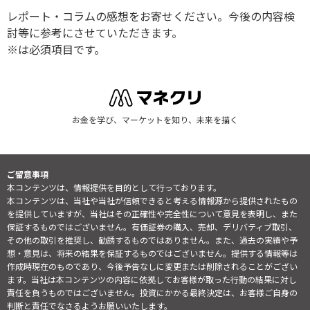
レポート・コラムの感想をお寄せください。今後の内容検
討等に参考にさせていただきます。
※は必須項目です。
お金を学び、マーケットを知り、未来を描く
ご留意事項
本コンテンツは、情報提供を目的として行っております。
本コンテンツは、当社や当社が信頼できると考える情報源から提供されたもの
を提供していますが、当社はその正確性や完全性について意見を表明し、また
保証するものではございません。有価証券の購入、売却、デリバティブ取引、
その他の取引を推奨し、勧誘するものではありません。また、過去の実績や予
想・意見は、将来の結果を保証するものではございません。提供する情報等は
作成時現在のものであり、今後予告なしに変更または削除されることがござい
ます。当社は本コンテンツの内容に依拠してお客様が取った行動の結果に対し
責任を負うものではございません。投資にかかる最終決定は、お客様ご自身の
判断と責任でなさるようお願いいたします。