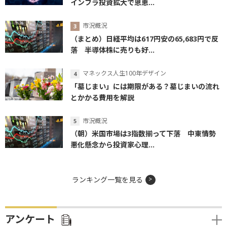
インフラ投資拡大で恩恵...
市況概況
（まとめ）日経平均は617円安の65,683円で反
落 半導体株に売りも好...
マネックス人生100年デザイン
「墓じまい」には期限がある？墓じまいの流れ
とかかる費用を解説
市況概況
（朝）米国市場は3指数揃って下落 中東情勢
悪化懸念から投資家心理...
ランキング一覧を見る
アンケート