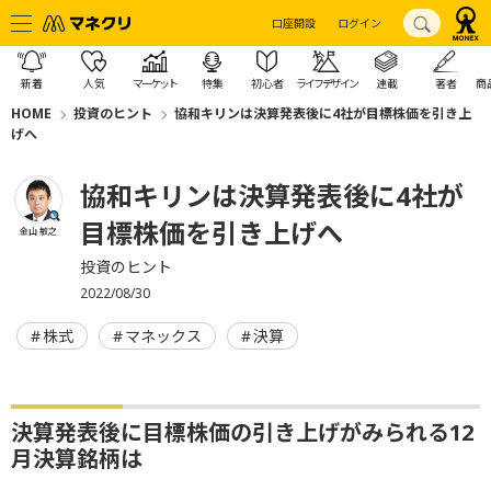
口座開設
ログイン
新着
人気
マーケット
特集
初心者
ライフデザイン
連載
著者
商
HOME
投資のヒント
協和キリンは決算発表後に4社が目標株価を引き上
げへ
協和キリンは決算発表後に4社が
目標株価を引き上げへ
金山 敏之
投資のヒント
2022/08/30
株式
マネックス
決算
決算発表後に目標株価の引き上げがみられる12
月決算銘柄は