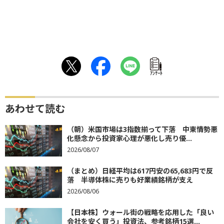
ｱﾝｹｰﾄ
あわせて読む
（朝）米国市場は3指数揃って下落 中東情勢悪
化懸念から投資家心理が悪化し売り優...
2026/08/07
（まとめ）日経平均は617円安の65,683円で反
落 半導体株に売りも好業績銘柄が支え
2026/08/06
【日本株】ウォール街の戦略を応用した「良い
会社を安く買う」投資法、参考銘柄15選...