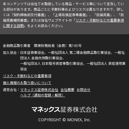
本コンテンツでは当社でお取扱している商品・サービス等について言及してい
る部分があります。商品ごとに手数料等およびリスクは異なりますので、詳し
くは「契約締結前交付書面」、「上場有価証券等書面」、「目論見書」、「目
論見書補完書面」または当社ウェブサイトの「
リスク・手数料などの重要事項
に関する説明
」をよくお読みください。
金融商品取引業者 関東財務局長（金商）第165号
日本証券業協会、一般社団法人 第二種金融商品取引業協会、一般社
団法人 金融先物取引業協会、
一般社団法人 日本暗号資産等取引業協会、一般社団法人 資産運用業
協会
リスク・手数料などの重要事項
個人情報のお取り扱いについて
マネックス証券株式会社
会社概要
お問合せ
ヘルプ（通知の登録・解除）
COPYRIGHT © MONEX, Inc.