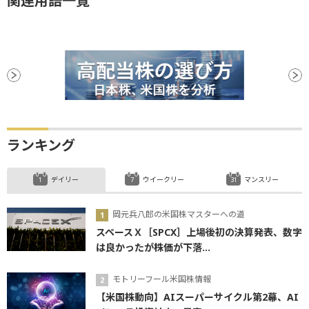
関連用語一覧
ランキング
デイリー
ウイークリー
マンスリー
岡元兵八郎の米国株マスターへの道
スペースＸ［SPCX］上場後初の決算発表、数字
は良かったが株価が下落...
モトリーフール米国株情報
【米国株動向】AIスーパーサイクル第2幕、AI