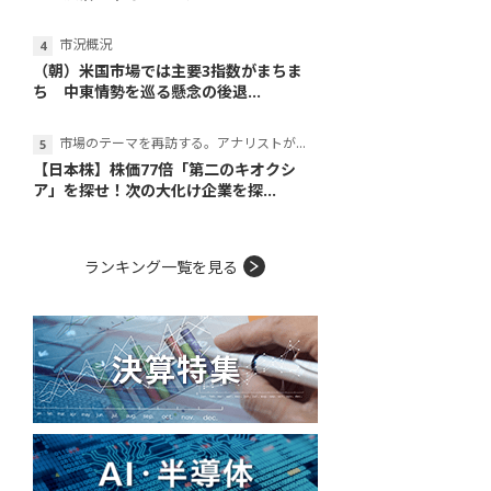
市況概況
（朝）米国市場では主要3指数がまちま
ち 中東情勢を巡る懸念の後退...
市場のテーマを再訪する。アナリストが読み解くテーマの本質
【日本株】株価77倍「第二のキオクシ
ア」を探せ！次の大化け企業を探...
ランキング一覧を見る