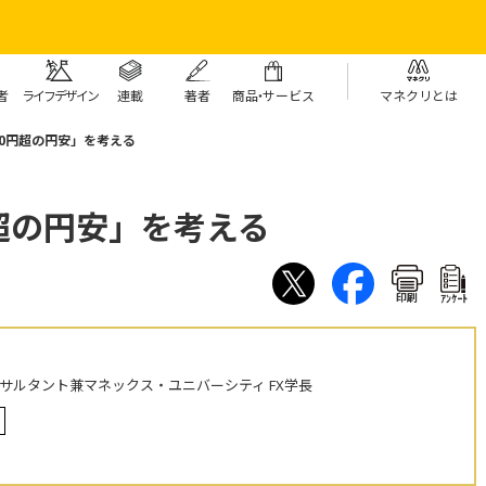
者
ライフデザイン
連載
著者
商
品・
サービス
マネクリとは
140円超の円安」を考える
円超の円安」を考える
印刷
ｱﾝｹｰﾄ
ンサルタント兼マネックス・ユニバーシティ FX学長