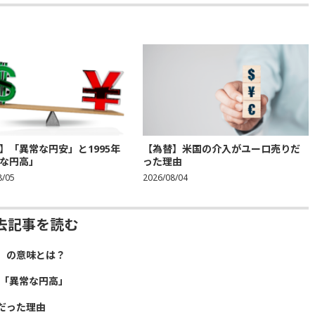
】「異常な円安」と1995年
【為替】米国の介入がユーロ売りだ
な円高」
った理由
8/05
2026/08/04
去記事を読む
」の意味とは？
年「異常な円高」
だった理由