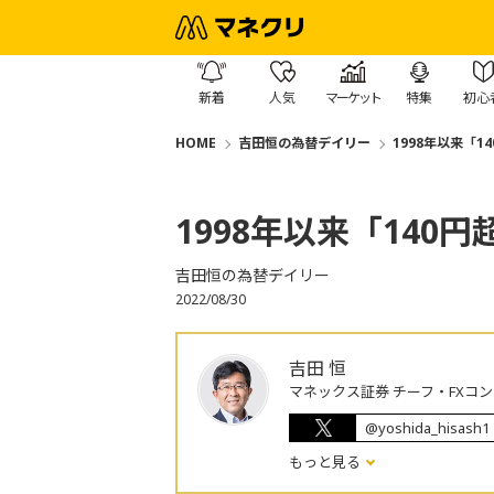
新着
人気
マーケット
特集
初心
HOME
吉田恒の為替デイリー
1998年以来「
1998年以来「140
吉田恒の為替デイリー
2022/08/30
吉田 恒
マネックス証券 チーフ・FXコ
@yoshida_hisash1
もっと見る