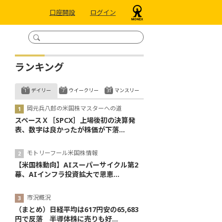
口座開設
ログイン
ランキング
デイリー
ウイークリー
マンスリー
岡元兵八郎の米国株マスターへの道
スペースＸ［SPCX］上場後初の決算発
表、数字は良かったが株価が下落...
モトリーフール米国株情報
【米国株動向】AIスーパーサイクル第2
幕、AIインフラ投資拡大で恩恵...
市況概況
（まとめ）日経平均は617円安の65,683
円で反落 半導体株に売りも好...