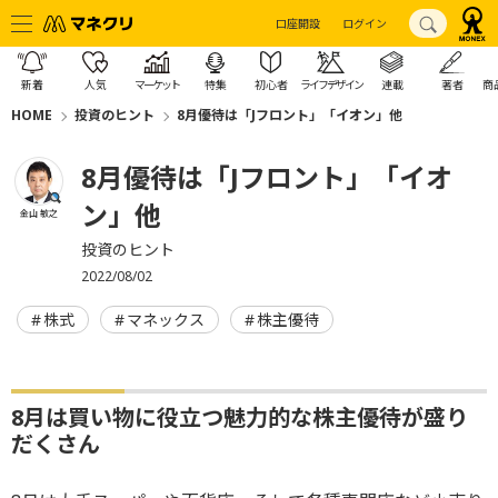
口座開設
ログイン
新着
人気
マーケット
特集
初心者
ライフデザイン
連載
著者
商
HOME
投資のヒント
8月優待は「Jフロント」「イオン」他
8月優待は「Jフロント」「イオ
ン」他
金山 敏之
投資のヒント
2022/08/02
株式
マネックス
株主優待
8月は買い物に役立つ魅力的な株主優待が盛り
だくさん