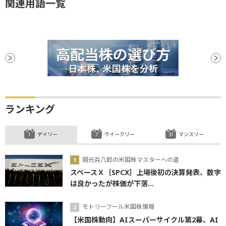
関連用語一覧
ランキング
デイリー
ウイークリー
マンスリー
岡元兵八郎の米国株マスターへの道
スペースＸ［SPCX］上場後初の決算発表、数字
は良かったが株価が下落...
モトリーフール米国株情報
【米国株動向】AIスーパーサイクル第2幕、AI