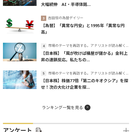
大幅続伸 AI・半導体銘...
吉田恒の為替デイリー
【為替】「異常な円安」と1995年「異常な円
高」
市場のテーマを再訪する。アナリストが読み解くテーマの本質
【日本株】「風が吹けば桶屋が儲かる」金利上
昇の連鎖反応。私たちの...
市場のテーマを再訪する。アナリストが読み解くテーマの本質
【日本株】株価77倍「第二のキオクシア」を探
せ！次の大化け企業を探...
ランキング一覧を見る
アンケート