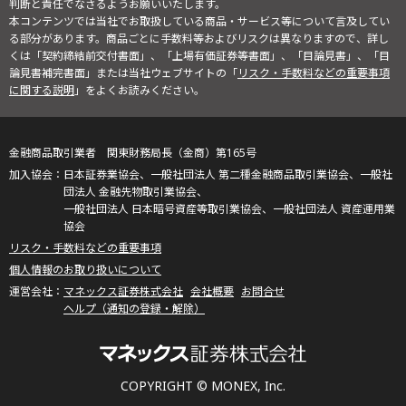
判断と責任でなさるようお願いいたします。
本コンテンツでは当社でお取扱している商品・サービス等について言及してい
る部分があります。商品ごとに手数料等およびリスクは異なりますので、詳し
くは「契約締結前交付書面」、「上場有価証券等書面」、「目論見書」、「目
論見書補完書面」または当社ウェブサイトの「
リスク・手数料などの重要事項
に関する説明
」をよくお読みください。
金融商品取引業者 関東財務局長（金商）第165号
日本証券業協会、一般社団法人 第二種金融商品取引業協会、一般社
団法人 金融先物取引業協会、
一般社団法人 日本暗号資産等取引業協会、一般社団法人 資産運用業
協会
リスク・手数料などの重要事項
個人情報のお取り扱いについて
マネックス証券株式会社
会社概要
お問合せ
ヘルプ（通知の登録・解除）
COPYRIGHT © MONEX, Inc.