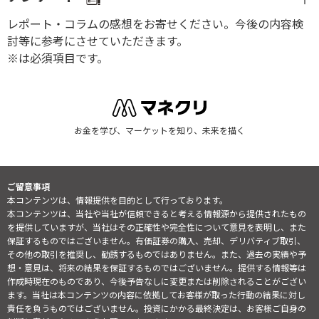
レポート・コラムの感想をお寄せください。今後の内容検
討等に参考にさせていただきます。
※は必須項目です。
お金を学び、マーケットを知り、未来を描く
ご留意事項
本コンテンツは、情報提供を目的として行っております。
本コンテンツは、当社や当社が信頼できると考える情報源から提供されたもの
を提供していますが、当社はその正確性や完全性について意見を表明し、また
保証するものではございません。有価証券の購入、売却、デリバティブ取引、
その他の取引を推奨し、勧誘するものではありません。また、過去の実績や予
想・意見は、将来の結果を保証するものではございません。提供する情報等は
作成時現在のものであり、今後予告なしに変更または削除されることがござい
ます。当社は本コンテンツの内容に依拠してお客様が取った行動の結果に対し
責任を負うものではございません。投資にかかる最終決定は、お客様ご自身の