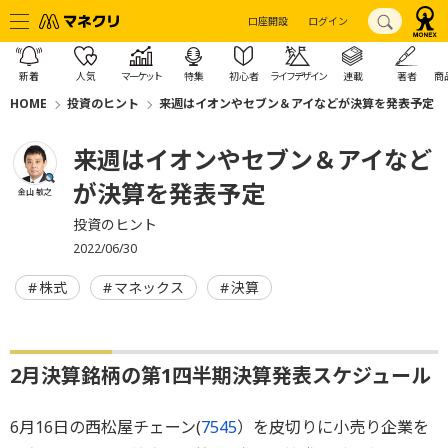
口座開設
ログイン
新着
人気
マーケット
特集
初心者
ライフデザイン
連載
著者
商
HOME
投資のヒント
来週はイオンやセブン＆アイなどが決算を発表予定
来週はイオンやセブン＆アイなど
が決算を発表予定
金山 敏之
投資のヒント
2022/06/30
株式
マネックス
決算
2月決算銘柄の第1四半期決算発表スケジュール
6月16日の西松屋チェーン(
7545
）を皮切りに小売り企業を