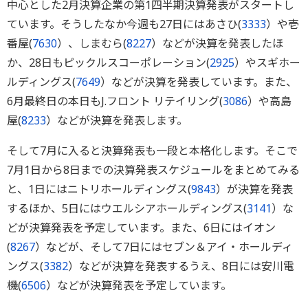
中心とした2月決算企業の第1四半期決算発表がスタートし
ています。そうしたなか今週も27日にはあさひ(
3333
）や壱
番屋(
7630
）、しまむら(
8227
）などが決算を発表したほ
か、28日もピックルスコーポレーション(
2925
）やスギホー
ルディングス(
7649
）などが決算を発表しています。また、
6月最終日の本日もJ.フロント リテイリング(
3086
）や高島
屋(
8233
）などが決算を発表します。
そして7月に入ると決算発表も一段と本格化します。そこで
7月1日から8日までの決算発表スケジュールをまとめてみる
と、1日にはニトリホールディングス(
9843
）が決算を発表
するほか、5日にはウエルシアホールディングス(
3141
）な
どが決算発表を予定しています。また、6日にはイオン
(
8267
）などが、そして7日にはセブン＆アイ・ホールディ
ングス(
3382
）などが決算を発表するうえ、8日には安川電
機(
6506
）などが決算発表を予定しています。