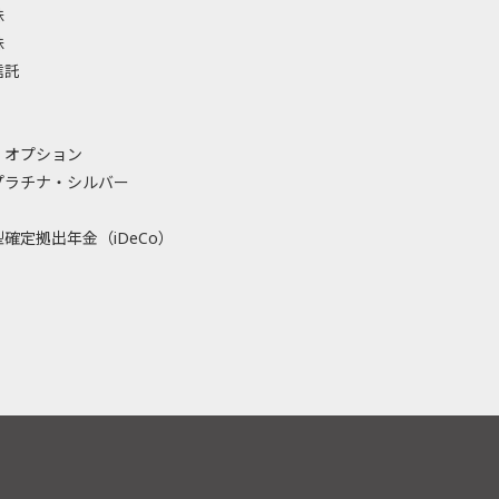
株
株
信託
・オプション
プラチナ・シルバー
確定拠出年金（iDeCo）