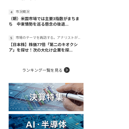
市況概況
（朝）米国市場では主要3指数がまちま
ち 中東情勢を巡る懸念の後退...
市場のテーマを再訪する。アナリストが読み解くテーマの本質
【日本株】株価77倍「第二のキオクシ
ア」を探せ！次の大化け企業を探...
ランキング一覧を見る