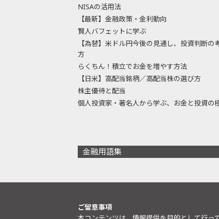
NISAの活用法
【最新】金融政策・金利動向
賢人バフェットに学ぶ
【為替】米ドル円今後の見通し、投資判断の
方
らくちん！積立でお金を増やす方法
【日米】高配当銘柄／高配当株の選び方
株主優待と配当
個人投資家・著名人から学ぶ、お金と投資の
金融用語集
ご留意事項
本コンテンツは、情報提供を目的として行っ