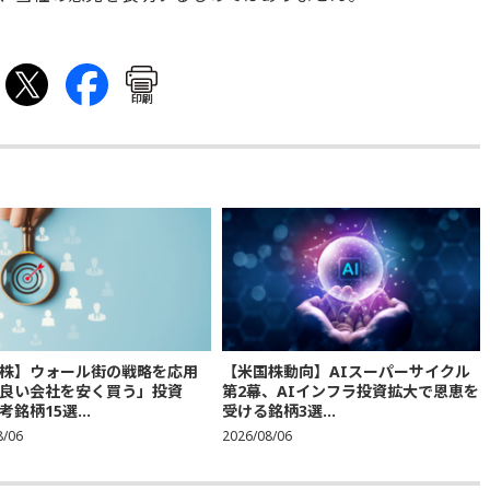
印刷
株】ウォール街の戦略を応用
【米国株動向】AIスーパーサイクル
良い会社を安く買う」投資
第2幕、AIインフラ投資拡大で恩恵を
銘柄15選...
受ける銘柄3選...
8/06
2026/08/06