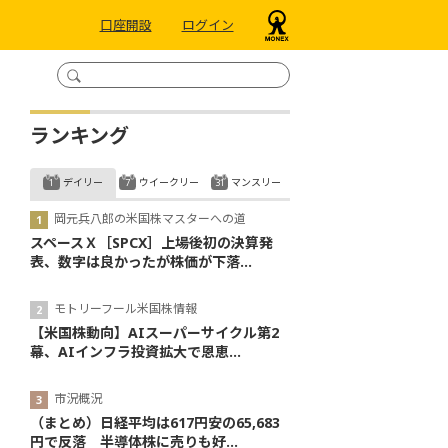
口座開設
ログイン
ランキング
デイリー
ウイークリー
マンスリー
岡元兵八郎の米国株マスターへの道
スペースＸ［SPCX］上場後初の決算発
表、数字は良かったが株価が下落...
モトリーフール米国株情報
【米国株動向】AIスーパーサイクル第2
幕、AIインフラ投資拡大で恩恵...
市況概況
（まとめ）日経平均は617円安の65,683
円で反落 半導体株に売りも好...