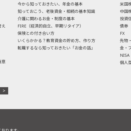
今から知っておきたい、年金の基本
米国
知っておこう、老後資金・相続の基本知識
中国
介護に関わるお金・制度の基本
投資
考え
FIRE（経済的自立、早期リタイア）
債券
保険との付き合い方
FX
いくらかかる？教育資金の貯め方、作り方
先物
転職するなら知っておきたい「お金の話」
金・
NISA
極意
個人型
ております。