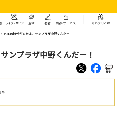
者
ライフデザイン
連載
著者
商
品・
サービス
マネクリとは
P2Eの時代が来たよ。サンプラザ中野くんだー！
。サンプラザ中野くんだー！
印刷
歌手