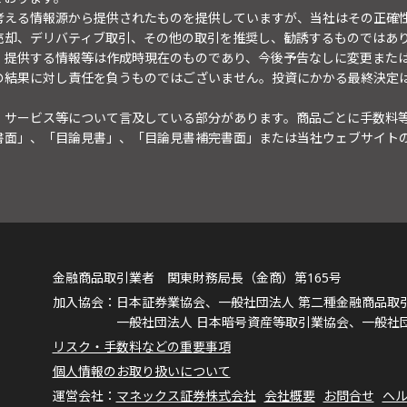
考える情報源から提供されたものを提供していますが、当社はその正確
売却、デリバティブ取引、その他の取引を推奨し、勧誘するものではあ
。提供する情報等は作成時現在のものであり、今後予告なしに変更また
の結果に対し責任を負うものではございません。投資にかかる最終決定
・サービス等について言及している部分があります。商品ごとに手数料
書面」、「目論見書」、「目論見書補完書面」または当社ウェブサイト
金融商品取引業者 関東財務局長（金商）第165号
日本証券業協会、一般社団法人 第二種金融商品取
一般社団法人 日本暗号資産等取引業協会、一般社
リスク・手数料などの重要事項
個人情報のお取り扱いについて
マネックス証券株式会社
会社概要
お問合せ
ヘ