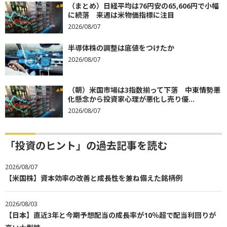
（まとめ）日経平均は76円安の65,606円で小幅
に続落 来週は米物価指標に注目
2026/08/07
半導体株の調整は底値をつけたか
2026/08/07
（朝）米国市場は3指数揃って下落 中東情勢悪
化懸念から投資家心理が悪化し売り優...
2026/08/07
「投資のヒント」の過去記事を読む
2026/08/07
【米国株】資本効率の改善と成長性を兼ね備えた銘柄例
2026/08/03
【日本】直近3年と今期予想配当の成長率が10％超で配当利回りが