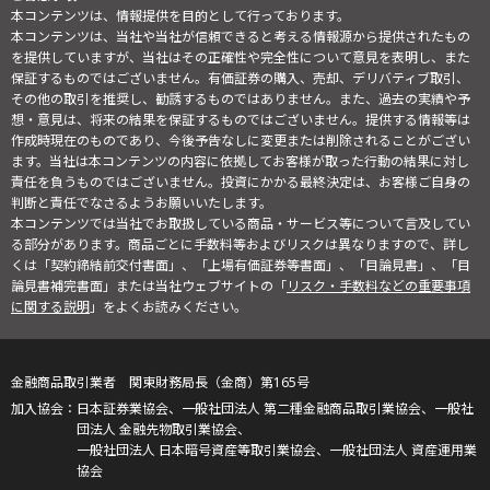
本コンテンツは、情報提供を目的として行っております。
本コンテンツは、当社や当社が信頼できると考える情報源から提供されたもの
を提供していますが、当社はその正確性や完全性について意見を表明し、また
保証するものではございません。有価証券の購入、売却、デリバティブ取引、
その他の取引を推奨し、勧誘するものではありません。また、過去の実績や予
想・意見は、将来の結果を保証するものではございません。提供する情報等は
作成時現在のものであり、今後予告なしに変更または削除されることがござい
ます。当社は本コンテンツの内容に依拠してお客様が取った行動の結果に対し
責任を負うものではございません。投資にかかる最終決定は、お客様ご自身の
判断と責任でなさるようお願いいたします。
本コンテンツでは当社でお取扱している商品・サービス等について言及してい
る部分があります。商品ごとに手数料等およびリスクは異なりますので、詳し
くは「契約締結前交付書面」、「上場有価証券等書面」、「目論見書」、「目
論見書補完書面」または当社ウェブサイトの「
リスク・手数料などの重要事項
に関する説明
」をよくお読みください。
金融商品取引業者 関東財務局長（金商）第165号
日本証券業協会、一般社団法人 第二種金融商品取引業協会、一般社
団法人 金融先物取引業協会、
一般社団法人 日本暗号資産等取引業協会、一般社団法人 資産運用業
協会