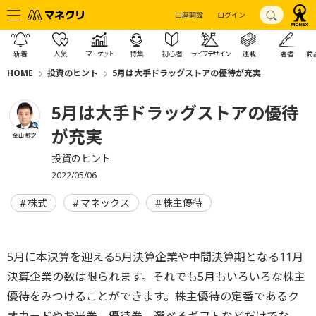
口座開設
ログイン
新着
人気
マーケット
特集
初心者
ライフデザイン
連載
著者
商
HOME
投資のヒント
5月は大手ドラッグストアの優待が充実
5月は大手ドラッグストアの優待
が充実
金山 敏之
投資のヒント
2022/05/06
株式
マネックス
株主優待
5月に本決算を迎える5月決算企業や中間決算期となる11月
決算企業の数は限られます。それでも5月もいろいろな株主
優待をみつけることができます。株主優待の定番であるク