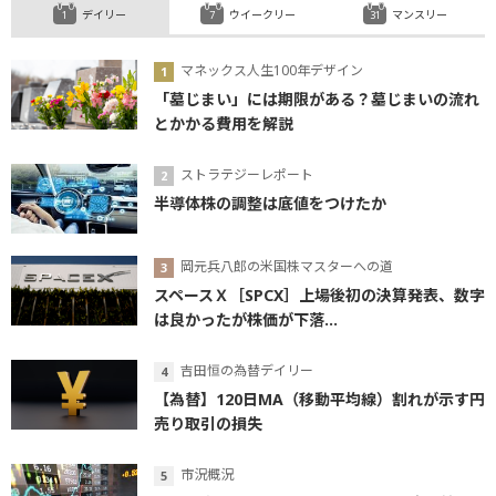
デイリー
ウイークリー
マンスリー
マネックス人生100年デザイン
「墓じまい」には期限がある？墓じまいの流れ
とかかる費用を解説
ストラテジーレポート
半導体株の調整は底値をつけたか
岡元兵八郎の米国株マスターへの道
スペースＸ［SPCX］上場後初の決算発表、数字
は良かったが株価が下落...
吉田恒の為替デイリー
【為替】120日MA（移動平均線）割れが示す円
売り取引の損失
市況概況