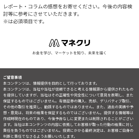
レポート・コラムの感想をお寄せください。今後の内容検
討等に参考にさせていただきます。
※は必須項目です。
お金を学び、マーケットを知り、未来を描く
ご留意事項
本コンテンツは、情報提供を目的として行っております。
本コンテンツは、当社や当社が信頼できると考える情報源から提供されたもの
を提供していますが、当社はその正確性や完全性について意見を表明し、また
保証するものではございません。有価証券の購入、売却、デリバティブ取引、
その他の取引を推奨し、勧誘するものではありません。また、過去の実績や予
想・意見は、将来の結果を保証するものではございません。提供する情報等は
作成時現在のものであり、今後予告なしに変更または削除されることがござい
ます。当社は本コンテンツの内容に依拠してお客様が取った行動の結果に対し
責任を負うものではございません。投資にかかる最終決定は、お客様ご自身の
判断と責任でなさるようお願いいたします。