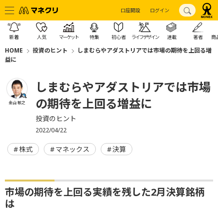
口座開設
ログイン
新着
人気
マーケット
特集
初心者
ライフデザイン
連載
著者
商
HOME
投資のヒント
しまむらやアダストリアでは市場の期待を上回る増
益に
しまむらやアダストリアでは市場
の期待を上回る増益に
金山 敏之
投資のヒント
2022/04/22
株式
マネックス
決算
市場の期待を上回る実績を残した2月決算銘柄
は