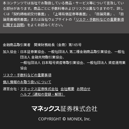
本コンテンツでは当社でお取扱している商品・サービス等について言及してい
る部分があります。商品ごとに手数料等およびリスクは異なりますので、詳し
くは「契約締結前交付書面」、「上場有価証券等書面」、「目論見書」、「目
論見書補完書面」または当社ウェブサイトの「
リスク・手数料などの重要事項
に関する説明
」をよくお読みください。
金融商品取引業者 関東財務局長（金商）第165号
日本証券業協会、一般社団法人 第二種金融商品取引業協会、一般社
団法人 金融先物取引業協会、
一般社団法人 日本暗号資産等取引業協会、一般社団法人 資産運用業
協会
リスク・手数料などの重要事項
個人情報のお取り扱いについて
マネックス証券株式会社
会社概要
お問合せ
ヘルプ（通知の登録・解除）
COPYRIGHT © MONEX, Inc.