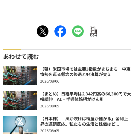
ｱﾝｹｰﾄ
あわせて読む
（朝）米国市場では主要3指数がまちまち 中東
情勢を巡る懸念の後退と好決算が支え
2026/08/06
（まとめ）日経平均は2,342円高の66,300円で大
幅続伸 AI・半導体銘柄がけん引
2026/08/05
【日本株】「風が吹けば桶屋が儲かる」金利上
昇の連鎖反応。私たちの生活と株価はど...
2026/08/05