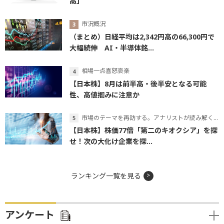
高」
市況概況
（まとめ）日経平均は2,342円高の66,300円で
大幅続伸 AI・半導体銘...
相場一点喜怒哀楽
【日本株】8月は前半高・後半安となる可能
性、高値掴みに注意か
市場のテーマを再訪する。アナリストが読み解くテーマの本質
【日本株】株価77倍「第二のキオクシア」を探
せ！次の大化け企業を探...
ランキング一覧を見る
アンケート