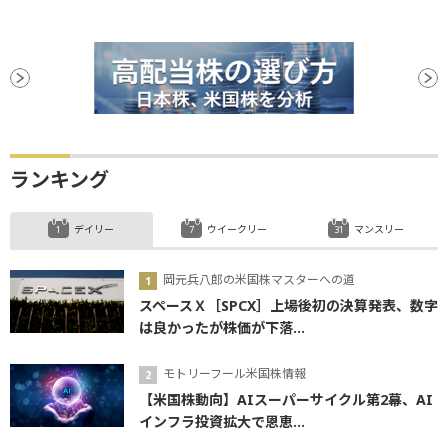
ランキング
デイリー
ウイークリー
マンスリー
岡元兵八郎の米国株マスターへの道
スペースＸ［SPCX］上場後初の決算発表、数字
は良かったが株価が下落...
モトリーフール米国株情報
【米国株動向】AIスーパーサイクル第2幕、AI
インフラ投資拡大で恩恵...