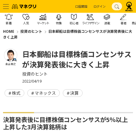
口座開設
ログイン
新着
人気
マーケット
特集
初心者
ライフデザイン
連載
著者
商
HOME
投資のヒント
日本郵船は目標株価コンセンサスが決算発表後に大
きく上昇
日本郵船は目標株価コンセンサス
が決算発表後に大きく上昇
金山 敏之
投資のヒント
2022/04/19
株式
マネックス
決算
決算発表後に目標株価コンセンサスが5％以上
上昇した3月決算銘柄は