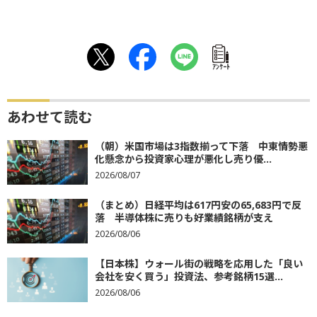
ｱﾝｹｰﾄ
あわせて読む
（朝）米国市場は3指数揃って下落 中東情勢悪
化懸念から投資家心理が悪化し売り優...
2026/08/07
（まとめ）日経平均は617円安の65,683円で反
落 半導体株に売りも好業績銘柄が支え
2026/08/06
【日本株】ウォール街の戦略を応用した「良い
会社を安く買う」投資法、参考銘柄15選...
2026/08/06