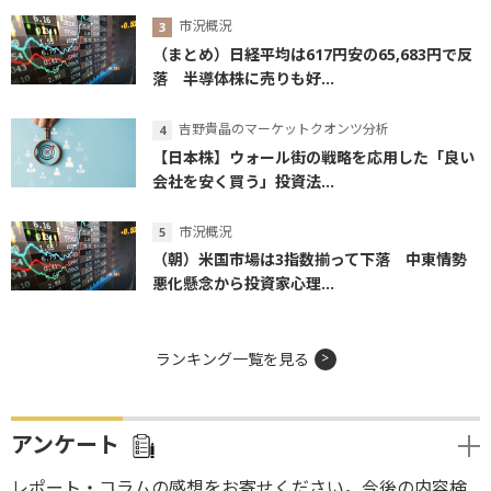
市況概況
（まとめ）日経平均は617円安の65,683円で反
落 半導体株に売りも好...
吉野貴晶のマーケットクオンツ分析
【日本株】ウォール街の戦略を応用した「良い
会社を安く買う」投資法...
市況概況
（朝）米国市場は3指数揃って下落 中東情勢
悪化懸念から投資家心理...
ランキング一覧を見る
アンケート
レポート・コラムの感想をお寄せください。今後の内容検