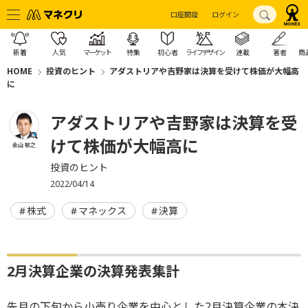
口座開設
ログイン
新着
人気
マーケット
特集
初心者
ライフデザイン
連載
著者
商
HOME
投資のヒント
アダストリアや吉野家は決算を受けて株価が大幅高
に
アダストリアや吉野家は決算を受
けて株価が大幅高に
金山 敏之
投資のヒント
2022/04/14
株式
マネックス
決算
2月決算企業の決算発表集計
先月の下旬から小売り企業を中心とした2月決算企業の本決