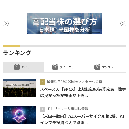
ランキング
デイリー
ウイークリー
マンスリー
岡元兵八郎の米国株マスターへの道
スペースＸ［SPCX］上場後初の決算発表、数字
は良かったが株価が下落...
モトリーフール米国株情報
【米国株動向】AIスーパーサイクル第2幕、AI
インフラ投資拡大で恩恵...