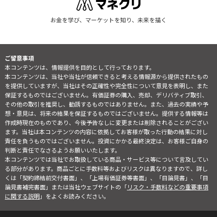
お金を学び、マーケットを知り、未来を描く
ご留意事項
本コンテンツは、情報提供を目的として行っております。
本コンテンツは、当社や当社が信頼できると考える情報源から提供されたもの
を提供していますが、当社はその正確性や完全性について意見を表明し、また
保証するものではございません。有価証券の購入、売却、デリバティブ取引、
その他の取引を推奨し、勧誘するものではありません。また、過去の実績や予
想・意見は、将来の結果を保証するものではございません。提供する情報等は
作成時現在のものであり、今後予告なしに変更または削除されることがござい
ます。当社は本コンテンツの内容に依拠してお客様が取った行動の結果に対し
責任を負うものではございません。投資にかかる最終決定は、お客様ご自身の
判断と責任でなさるようお願いいたします。
本コンテンツでは当社でお取扱している商品・サービス等について言及してい
る部分があります。商品ごとに手数料等およびリスクは異なりますので、詳し
くは「契約締結前交付書面」、「上場有価証券等書面」、「目論見書」、「目
論見書補完書面」または当社ウェブサイトの「
リスク・手数料などの重要事項
に関する説明
」をよくお読みください。