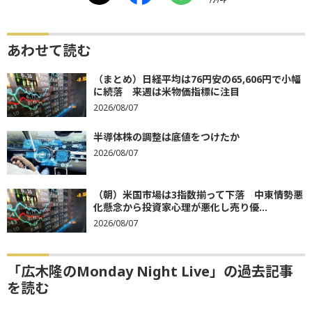
ｱﾝｹｰﾄ
あわせて読む
（まとめ）日経平均は76円安の65,606円で小幅
に続落 来週は米物価指標に注目
2026/08/07
半導体株の調整は底値をつけたか
2026/08/07
（朝）米国市場は3指数揃って下落 中東情勢悪
化懸念から投資家心理が悪化し売り優...
2026/08/07
「広木隆のMonday Night Live」の過去記事
を読む