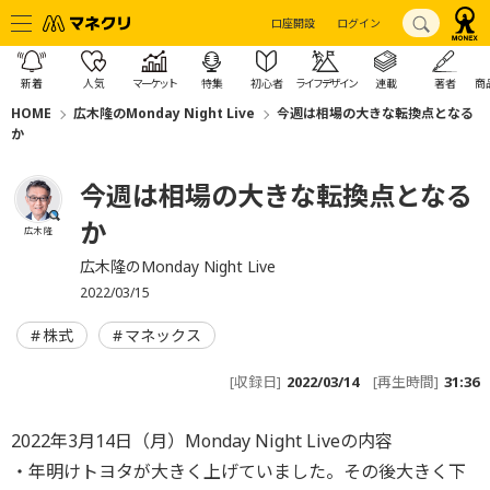
口座開設
ログイン
新着
人気
マーケット
特集
初心者
ライフデザイン
連載
著者
商
HOME
広木隆のMonday Night Live
今週は相場の大きな転換点となる
か
今週は相場の大きな転換点となる
か
広木 隆
広木隆のMonday Night Live
2022/03/15
株式
マネックス
[収録日]
2022/03/14
[再生時間]
31:36
2022年3月14日（月）Monday Night Liveの内容
・年明けトヨタが大きく上げていました。その後大きく下