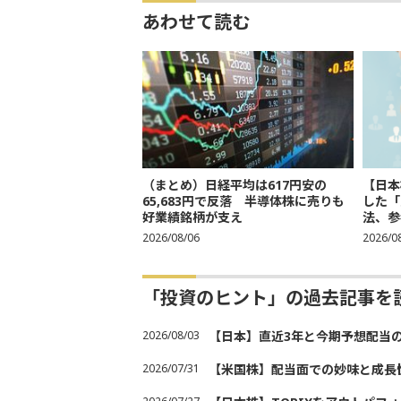
あわせて読む
（まとめ）日経平均は617円安の
【日本
65,683円で反落 半導体株に売りも
した「
好業績銘柄が支え
法、参考
2026/08/06
2026/0
「投資のヒント」の過去記事を
2026/08/03
【日本】直近3年と今期予想配当
2026/07/31
【米国株】配当面での妙味と成長