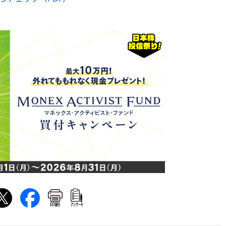
印刷
ｱﾝｹｰﾄ