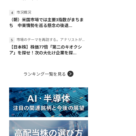
市況概況
（朝）米国市場では主要3指数がまちま
ち 中東情勢を巡る懸念の後退...
市場のテーマを再訪する。アナリストが読み解くテーマの本質
【日本株】株価77倍「第二のキオクシ
ア」を探せ！次の大化け企業を探...
ランキング一覧を見る