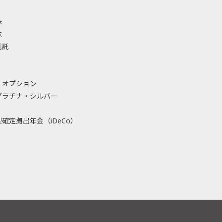
株
株
信託
・オプション
プラチナ・シルバー
確定拠出年金（iDeCo）