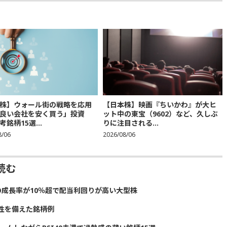
株】ウォール街の戦略を応用
【日本株】映画『ちいかわ』が大ヒ
良い会社を安く買う」投資
ット中の東宝（9602）など、久しぶ
銘柄15選...
りに注目される...
8/06
2026/08/06
読む
の成長率が10％超で配当利回りが高い大型株
性を備えた銘柄例