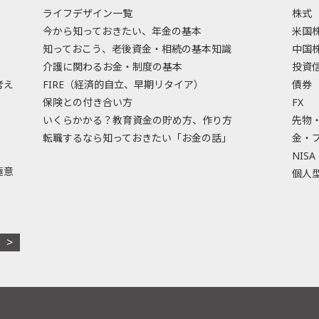
ライフデザイン一覧
株式
今から知っておきたい、年金の基本
米国
知っておこう、老後資金・相続の基本知識
中国
介護に関わるお金・制度の基本
投資
考え
FIRE（経済的自立、早期リタイア）
債券
保険との付き合い方
FX
いくらかかる？教育資金の貯め方、作り方
先物
転職するなら知っておきたい「お金の話」
金・
NISA
極意
個人型