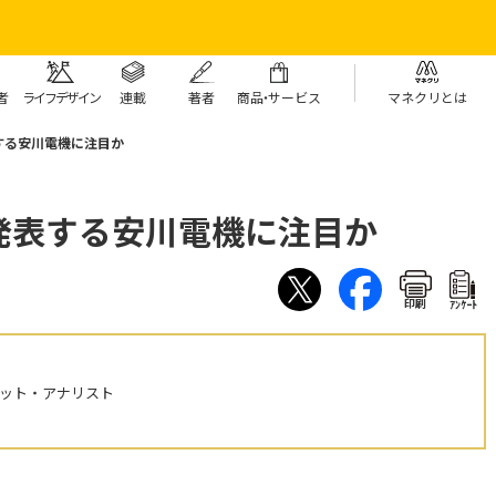
者
ライフデザイン
連載
著者
商
品・
サービス
マネクリとは
する安川電機に注目か
発表する安川電機に注目か
印刷
ｱﾝｹｰﾄ
ケット・アナリスト