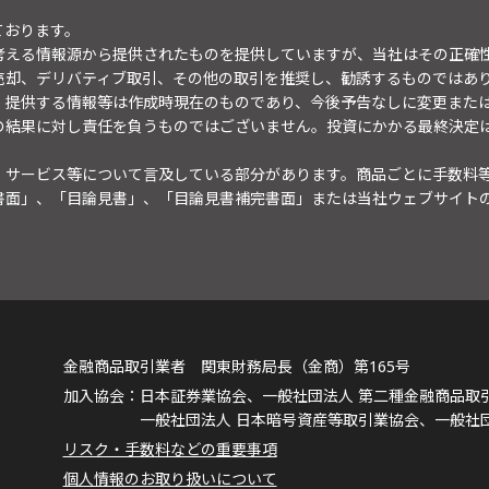
ております。
考える情報源から提供されたものを提供していますが、当社はその正確
売却、デリバティブ取引、その他の取引を推奨し、勧誘するものではあ
。提供する情報等は作成時現在のものであり、今後予告なしに変更また
の結果に対し責任を負うものではございません。投資にかかる最終決定
・サービス等について言及している部分があります。商品ごとに手数料
書面」、「目論見書」、「目論見書補完書面」または当社ウェブサイト
金融商品取引業者 関東財務局長（金商）第165号
日本証券業協会、一般社団法人 第二種金融商品取
一般社団法人 日本暗号資産等取引業協会、一般社
リスク・手数料などの重要事項
個人情報のお取り扱いについて