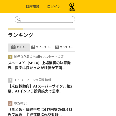
口座開設
ログイン
ランキング
デイリー
ウイークリー
マンスリー
岡元兵八郎の米国株マスターへの道
スペースＸ［SPCX］上場後初の決算発
表、数字は良かったが株価が下落...
モトリーフール米国株情報
【米国株動向】AIスーパーサイクル第2
幕、AIインフラ投資拡大で恩恵...
市況概況
（まとめ）日経平均は617円安の65,683
円で反落 半導体株に売りも好...