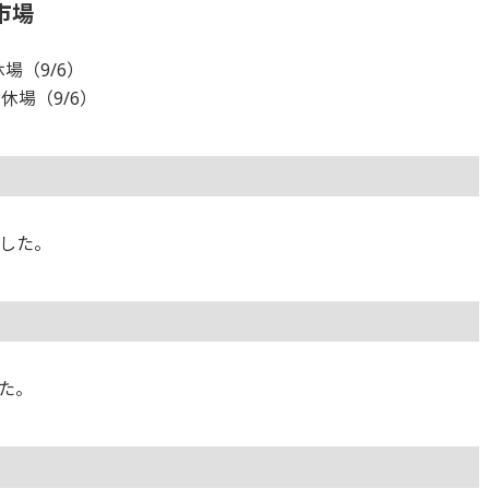
市場
場（9/6）
休場（9/6）
した。
た。