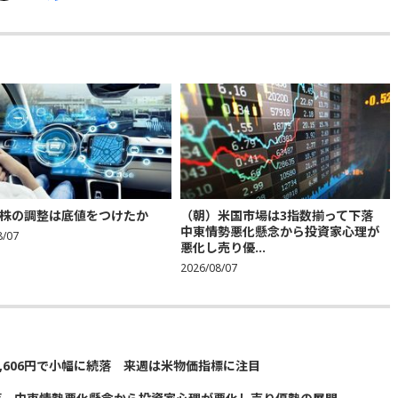
株の調整は底値をつけたか
（朝）米国市場は3指数揃って下落
中東情勢悪化懸念から投資家心理が
8/07
悪化し売り優...
2026/08/07
5,606円で小幅に続落 来週は米物価指標に注目