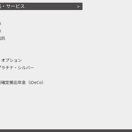
品・サービス
株
株
信託
・オプション
プラチナ・シルバー
確定拠出年金（iDeCo）