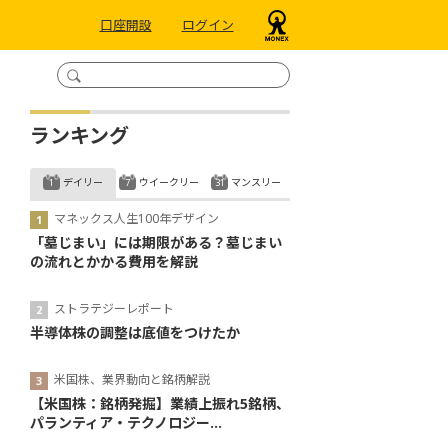
口座開設
ログイン
ランキング
デイリー
ウイークリー
マンスリー
マネックス人生100年デザイン
「墓じまい」には期限がある？墓じまい
の流れとかかる費用を解説
ストラテジーレポート
半導体株の調整は底値をつけたか
米国株、業界動向と銘柄解説
【米国株：銘柄発掘】業績上振れ5銘柄、
パランティア・テクノロジー...