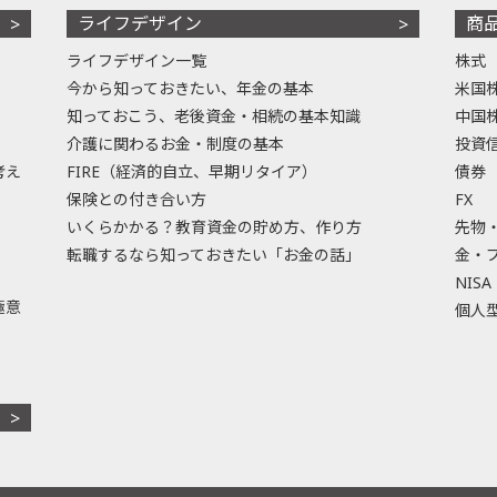
ライフデザイン
商
ライフデザイン一覧
株式
今から知っておきたい、年金の基本
米国
知っておこう、老後資金・相続の基本知識
中国
介護に関わるお金・制度の基本
投資
考え
FIRE（経済的自立、早期リタイア）
債券
保険との付き合い方
FX
いくらかかる？教育資金の貯め方、作り方
先物
転職するなら知っておきたい「お金の話」
金・
NISA
極意
個人型