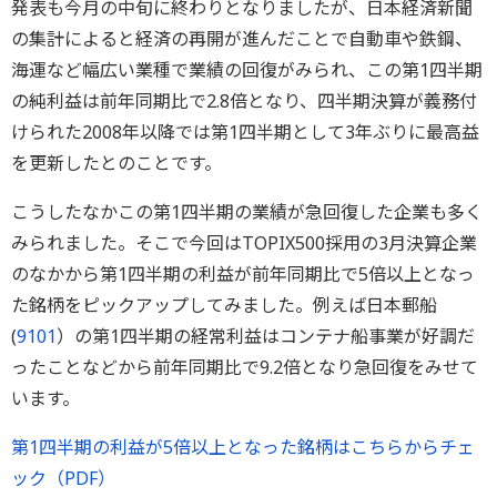
発表も今月の中旬に終わりとなりましたが、日本経済新聞
の集計によると経済の再開が進んだことで自動車や鉄鋼、
海運など幅広い業種で業績の回復がみられ、この第1四半期
の純利益は前年同期比で2.8倍となり、四半期決算が義務付
けられた2008年以降では第1四半期として3年ぶりに最高益
を更新したとのことです。
こうしたなかこの第1四半期の業績が急回復した企業も多く
みられました。そこで今回はTOPIX500採用の3月決算企業
のなかから第1四半期の利益が前年同期比で5倍以上となっ
た銘柄をピックアップしてみました。例えば日本郵船
(
9101
）の第1四半期の経常利益はコンテナ船事業が好調だ
ったことなどから前年同期比で9.2倍となり急回復をみせて
います。
第1四半期の利益が5倍以上となった銘柄はこちらからチェ
ック（PDF）