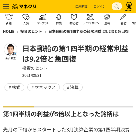
口座開設
ログイン
新着
人気
マーケット
特集
初心者
ライフデザイン
連載
著者
商
HOME
投資のヒント
日本郵船の第1四半期の経常利益は9.2倍と急回復
日本郵船の第1四半期の経常利益
は9.2倍と急回復
金山 敏之
投資のヒント
2021/08/31
株式
マネックス
決算
第1四半期の利益が5倍以上となった銘柄は
先月の下旬からスタートした3月決算企業の第1四半期決算