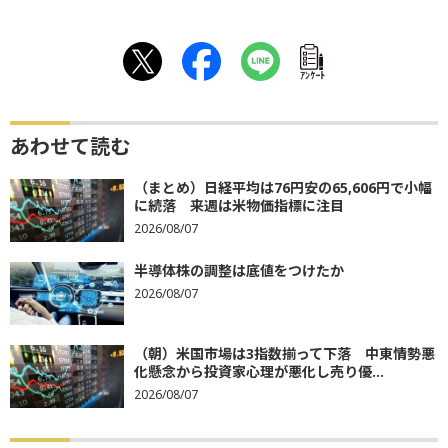
ｱﾝｹｰﾄ
あわせて読む
（まとめ）日経平均は76円安の65,606円で小幅
に続落 来週は米物価指標に注目
2026/08/07
半導体株の調整は底値をつけたか
2026/08/07
（朝）米国市場は3指数揃って下落 中東情勢悪
化懸念から投資家心理が悪化し売り優...
2026/08/07