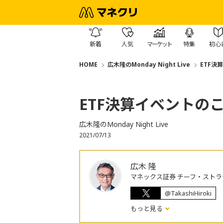
新着
人気
マーケット
特集
初心
HOME
広木隆のMonday Night Live
ETF決
ETF決算イベントの
広木隆のMonday Night Live
2021/07/13
広木 隆
マネックス証券 チーフ・ストラ
@TakashiHiroki
もっと見る