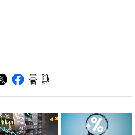
印刷
ｱﾝｹｰﾄ