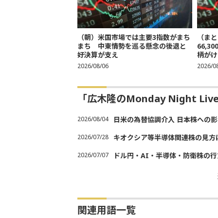
（朝）米国市場では主要3指数がまち
（まと
まち 中東情勢を巡る懸念の後退と
66,
好決算が支え
柄がけ
2026/08/06
2026/0
「広木隆のMonday Night L
2026/08/04
日米の為替協調介入 日本株への影
2026/07/28
キオクシア等半導体関連株の見方
2026/07/07
ドル円・AI・半導体・防衛株の行
関連用語一覧