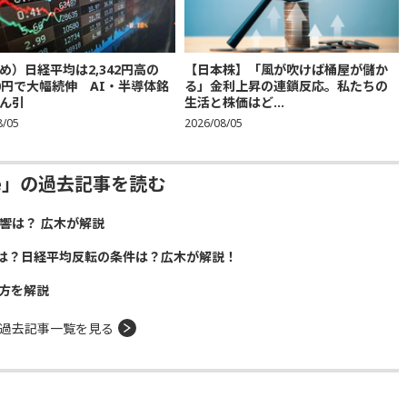
め）日経平均は2,342円高の
【日本株】「風が吹けば桶屋が儲か
300円で大幅続伸 AI・半導体銘
る」金利上昇の連鎖反応。私たちの
ん引
生活と株価はど...
8/05
2026/08/05
ive」の過去記事を読む
響は？ 広木が解説
は？日経平均反転の条件は？広木が解説！
方を解説
過去記事一覧を見る