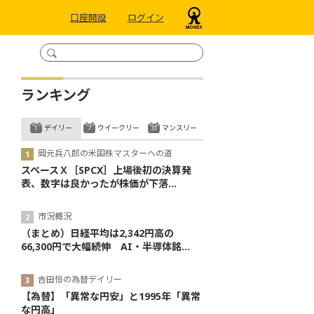
口座開設
ログイン
ランキング
デイリー
ウイークリー
マンスリー
岡元兵八郎の米国株マスターへの道
スペースＸ［SPCX］上場後初の決算発
表、数字は良かったが株価が下落...
市況概況
（まとめ）日経平均は2,342円高の
66,300円で大幅続伸 AI・半導体銘...
吉田恒の為替デイリー
【為替】「異常な円安」と1995年「異常
な円高」