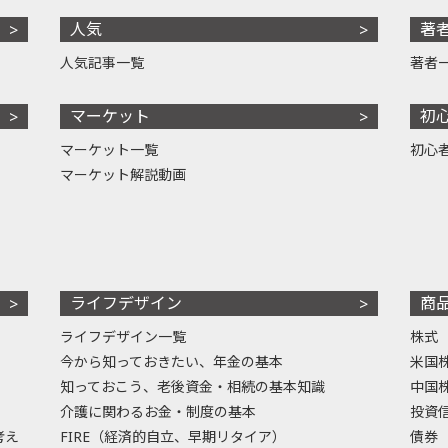
人気
著
人気記事一覧
著者
マーケット
初
マーケット一覧
初心
マーケット解説動画
ライフデザイン
商
ライフデザイン一覧
株式
今から知っておきたい、年金の基本
米国
知っておこう、老後資金・相続の基本知識
中国
介護に関わるお金・制度の基本
投資
考え
FIRE（経済的自立、早期リタイア）
債券