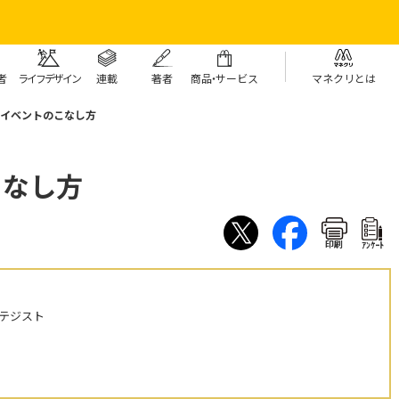
者
ライフデザイン
連載
著者
商
品・
サービス
マネクリとは
算イベントのこなし方
こなし方
印刷
ｱﾝｹｰﾄ
テジスト