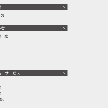
者
一覧
心者
者一覧
品・サービス
株
株
信託