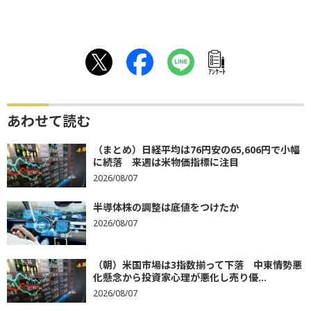
ｱﾝｹｰﾄ
あわせて読む
（まとめ）日経平均は76円安の65,606円で小幅
に続落 来週は米物価指標に注目
2026/08/07
半導体株の調整は底値をつけたか
2026/08/07
（朝）米国市場は3指数揃って下落 中東情勢悪
化懸念から投資家心理が悪化し売り優...
2026/08/07