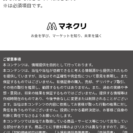
※は必須項目です。
お金を学び、マーケットを知り、未来を描く
ご留意事項
本コンテンツは、情報提供を目的として行っております。
本コンテンツは、当社や当社が信頼できると考える情報源から提供されたもの
を提供していますが、当社はその正確性や完全性について意見を表明し、また
保証するものではございません。有価証券の購入、売却、デリバティブ取引、
その他の取引を推奨し、勧誘するものではありません。また、過去の実績や予
想・意見は、将来の結果を保証するものではございません。提供する情報等は
作成時現在のものであり、今後予告なしに変更または削除されることがござい
ます。当社は本コンテンツの内容に依拠してお客様が取った行動の結果に対し
責任を負うものではございません。投資にかかる最終決定は、お客様ご自身の
判断と責任でなさるようお願いいたします。
本コンテンツでは当社でお取扱している商品・サービス等について言及してい
る部分があります。商品ごとに手数料等およびリスクは異なりますので、詳し
くは「契約締結前交付書面」、「上場有価証券等書面」、「目論見書」、「目