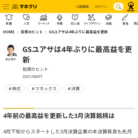
口座開設
ログイン
新着
人気
マーケット
特集
初心者
ライフデザイン
連載
著者
商
HOME
投資のヒント
GSユアサは4年ぶりに最高益を更新
GSユアサは4年ぶりに最高益を更
新
金山 敏之
投資のヒント
2021/06/07
株式
マネックス
決算
4年前の最高益を更新した3月決算銘柄は
4月下旬からスタートした3月決算企業の本決算発表も先月