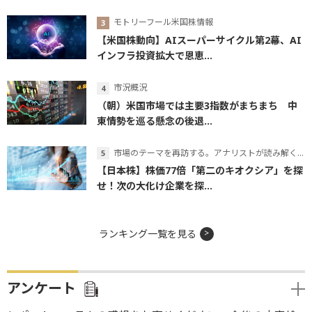
モトリーフール米国株情報
【米国株動向】AIスーパーサイクル第2幕、AI
インフラ投資拡大で恩恵...
市況概況
（朝）米国市場では主要3指数がまちまち 中
東情勢を巡る懸念の後退...
市場のテーマを再訪する。アナリストが読み解くテーマの本質
【日本株】株価77倍「第二のキオクシア」を探
せ！次の大化け企業を探...
ランキング一覧を見る
アンケート