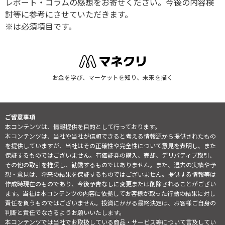
レポート・コラムの感想をお寄せください。今後の内容検
討等に参考にさせていただきます。
※は必須項目です。
お金を学び、マーケットを知り、未来を描く
ご留意事項
本コンテンツは、情報提供を目的として行っております。
本コンテンツは、当社や当社が信頼できると考える情報源から提供されたもの
を提供していますが、当社はその正確性や完全性について意見を表明し、また
保証するものではございません。有価証券の購入、売却、デリバティブ取引、
その他の取引を推奨し、勧誘するものではありません。また、過去の実績や予
想・意見は、将来の結果を保証するものではございません。提供する情報等は
作成時現在のものであり、今後予告なしに変更または削除されることがござい
ます。当社は本コンテンツの内容に依拠してお客様が取った行動の結果に対し
責任を負うものではございません。投資にかかる最終決定は、お客様ご自身の
判断と責任でなさるようお願いいたします。
本コンテンツでは当社でお取扱している商品・サービス等について言及してい