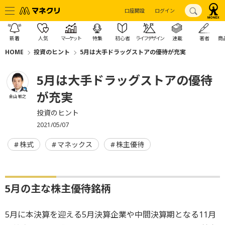
口座開設
ログイン
新着
人気
マーケット
特集
初心者
ライフデザイン
連載
著者
商
HOME
投資のヒント
5月は大手ドラッグストアの優待が充実
5月は大手ドラッグストアの優待
が充実
金山 敏之
投資のヒント
2021/05/07
株式
マネックス
株主優待
5月の主な株主優待銘柄
5月に本決算を迎える5月決算企業や中間決算期となる11月