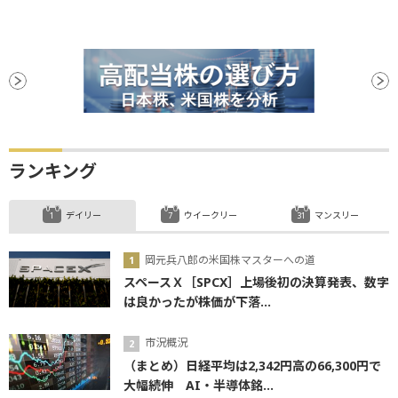
ランキング
デイリー
ウイークリー
マンスリー
岡元兵八郎の米国株マスターへの道
スペースＸ［SPCX］上場後初の決算発表、数字
は良かったが株価が下落...
市況概況
（まとめ）日経平均は2,342円高の66,300円で
大幅続伸 AI・半導体銘...