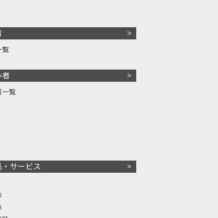
者
一覧
心者
者一覧
品・サービス
株
株