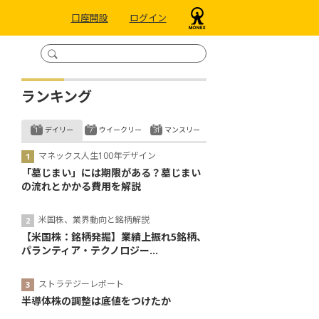
口座開設
ログイン
ランキング
デイリー
ウイークリー
マンスリー
マネックス人生100年デザイン
「墓じまい」には期限がある？墓じまい
の流れとかかる費用を解説
米国株、業界動向と銘柄解説
【米国株：銘柄発掘】業績上振れ5銘柄、
パランティア・テクノロジー...
ストラテジーレポート
半導体株の調整は底値をつけたか