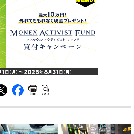
印刷
ｱﾝｹｰﾄ