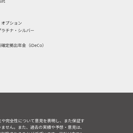
信託
・オプション
プラチナ・シルバー
確定拠出年金（iDeCo）
性や完全性について意見を表明し、また保証す
りません。また、過去の実績や予想・意見は、