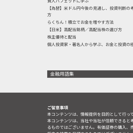
賢人バフェットに学ぶ
【為替】米ドル円今後の見通し、投資判断の
方
らくちん！積立でお金を増やす方法
【日米】高配当銘柄／高配当株の選び方
株主優待と配当
個人投資家・著名人から学ぶ、お金と投資の
金融用語集
ご留意事項
本コンテンツは、情報提供を目的として行っ
本コンテンツは、当社や当社が信頼できると
るものではございません。有価証券の購入、