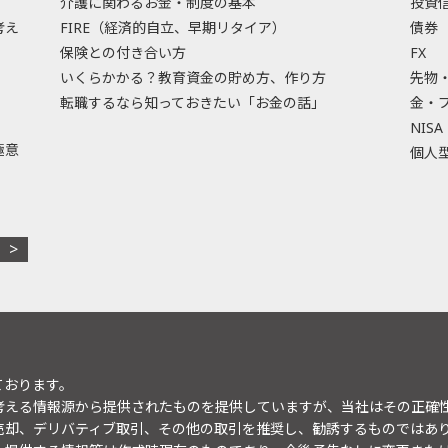
介護に関わるお金・制度の基本
投資
考え
FIRE（経済的自立、早期リタイア）
債券
保険との付き合い方
FX
いくらかかる？教育資金の貯め方、作り方
先物
転職するなら知っておきたい「お金の話」
金・
NISA
極意
個人型
ております。
考える情報源から提供されたものを提供していますが、当社はその正確
売却、デリバティブ取引、その他の取引を推奨し、勧誘するものではあ