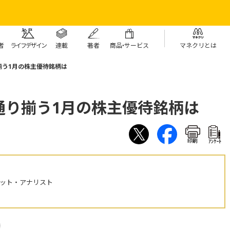
者
ライフデザイン
連載
著者
商
品・
サービス
マネクリとは
揃う1月の株主優待銘柄は
通り揃う1月の株主優待銘柄は
印刷
ｱﾝｹｰﾄ
ケット・アナリスト