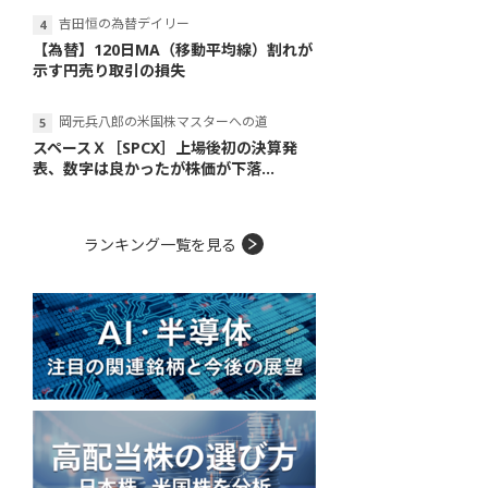
吉田恒の為替デイリー
【為替】120日MA（移動平均線）割れが
示す円売り取引の損失
岡元兵八郎の米国株マスターへの道
スペースＸ［SPCX］上場後初の決算発
表、数字は良かったが株価が下落...
ランキング一覧を見る