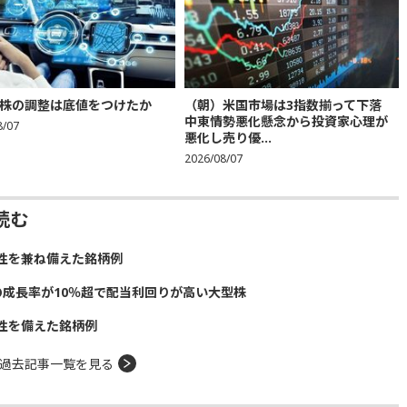
株の調整は底値をつけたか
（朝）米国市場は3指数揃って下落
中東情勢悪化懸念から投資家心理が
8/07
悪化し売り優...
2026/08/07
読む
性を兼ね備えた銘柄例
の成長率が10％超で配当利回りが高い大型株
性を備えた銘柄例
過去記事一覧を見る