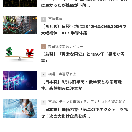
は良かったが株価が下落...
市況概況
（まとめ）日経平均は2,342円高の66,300円で
大幅続伸 AI・半導体銘...
吉田恒の為替デイリー
【為替】「異常な円安」と1995年「異常な円
高」
相場一点喜怒哀楽
【日本株】8月は前半高・後半安となる可能
性、高値掴みに注意か
市場のテーマを再訪する。アナリストが読み解くテーマの本質
【日本株】株価77倍「第二のキオクシア」を探
せ！次の大化け企業を探...