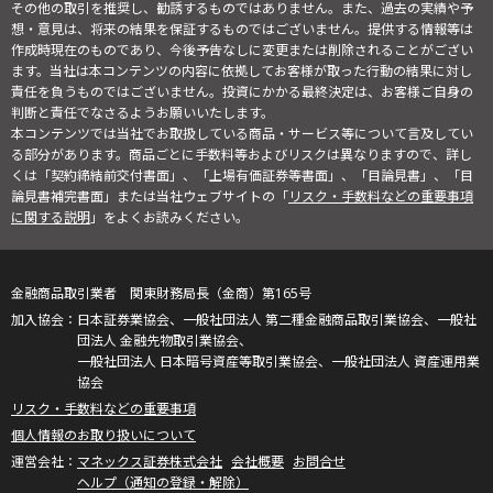
その他の取引を推奨し、勧誘するものではありません。また、過去の実績や予
想・意見は、将来の結果を保証するものではございません。提供する情報等は
作成時現在のものであり、今後予告なしに変更または削除されることがござい
ます。当社は本コンテンツの内容に依拠してお客様が取った行動の結果に対し
責任を負うものではございません。投資にかかる最終決定は、お客様ご自身の
判断と責任でなさるようお願いいたします。
本コンテンツでは当社でお取扱している商品・サービス等について言及してい
る部分があります。商品ごとに手数料等およびリスクは異なりますので、詳し
くは「契約締結前交付書面」、「上場有価証券等書面」、「目論見書」、「目
論見書補完書面」または当社ウェブサイトの「
リスク・手数料などの重要事項
に関する説明
」をよくお読みください。
金融商品取引業者 関東財務局長（金商）第165号
日本証券業協会、一般社団法人 第二種金融商品取引業協会、一般社
団法人 金融先物取引業協会、
一般社団法人 日本暗号資産等取引業協会、一般社団法人 資産運用業
協会
リスク・手数料などの重要事項
個人情報のお取り扱いについて
マネックス証券株式会社
会社概要
お問合せ
ヘルプ（通知の登録・解除）