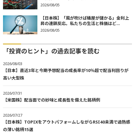
2026/08/05
【日本株】「風が吹けば桶屋が儲かる」金利上
昇の連鎖反応。私たちの生活と株価はど...
2026/08/05
「投資のヒント」の過去記事を読む
2026/08/03
【日本】直近3年と今期予想配当の成長率が10％超で配当利回りが
高い大型株
2026/07/31
【米国株】配当面での妙味と成長性を備えた銘柄例
2026/07/27
【日本株】TOPIXをアウトパフォームしながらRSI40未満で過熱感
の薄い銘柄15選