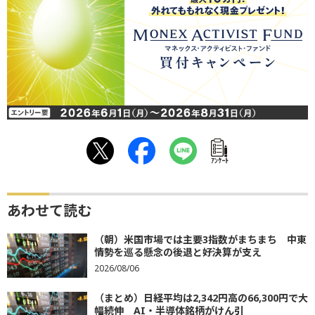
ｱﾝｹｰﾄ
あわせて読む
（朝）米国市場では主要3指数がまちまち 中東
情勢を巡る懸念の後退と好決算が支え
2026/08/06
（まとめ）日経平均は2,342円高の66,300円で大
幅続伸 AI・半導体銘柄がけん引