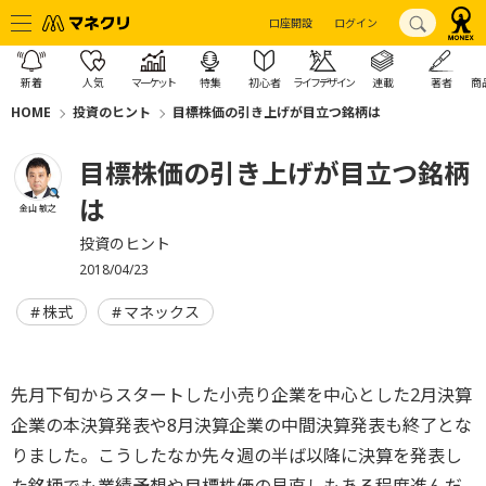
口座開設
ログイン
新着
人気
マーケット
特集
初心者
ライフデザイン
連載
著者
商
HOME
投資のヒント
目標株価の引き上げが目立つ銘柄は
目標株価の引き上げが目立つ銘柄
は
金山 敏之
投資のヒント
2018/04/23
株式
マネックス
先月下旬からスタートした小売り企業を中心とした2月決算
企業の本決算発表や8月決算企業の中間決算発表も終了とな
りました。こうしたなか先々週の半ば以降に決算を発表し