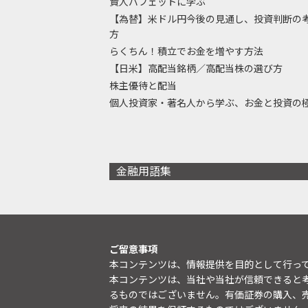
賢人バフェットに学ぶ
【為替】米ドル円今後の見通し、投資判断の
方
らくちん！積立でお金を増やす方法
【日米】高配当銘柄／高配当株の選び方
株主優待と配当
個人投資家・著名人から学ぶ、お金と投資の
金融用語集
ご留意事項
本コンテンツは、情報提供を目的として行っ
本コンテンツは、当社や当社が信頼できると
るものではございません。有価証券の購入、