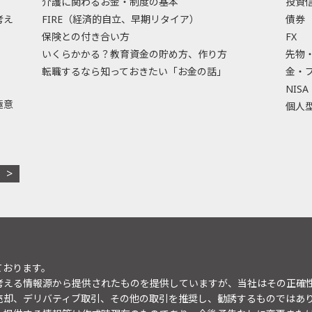
介護に関わるお金・制度の基本
投資
考え
FIRE（経済的自立、早期リタイア）
債券
保険との付き合い方
FX
いくらかかる？教育資金の貯め方、作り方
先物
転職するなら知っておきたい「お金の話」
金・
NISA
極意
個人型
ております。
考える情報源から提供されたものを提供していますが、当社はその正確
売却、デリバティブ取引、その他の取引を推奨し、勧誘するものではあ