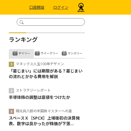
口座開設
ログイン
ランキング
デイリー
ウイークリー
マンスリー
マネックス人生100年デザイン
「墓じまい」には期限がある？墓じまい
の流れとかかる費用を解説
ストラテジーレポート
半導体株の調整は底値をつけたか
岡元兵八郎の米国株マスターへの道
スペースＸ［SPCX］上場後初の決算発
表、数字は良かったが株価が下落...