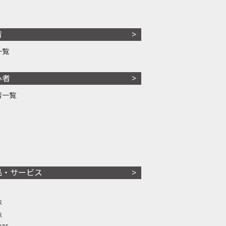
者
一覧
心者
者一覧
品・サービス
株
株