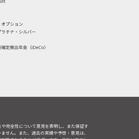
信託
・オプション
プラチナ・シルバー
確定拠出年金（iDeCo）
性や完全性について意見を表明し、また保証す
りません。また、過去の実績や予想・意見は、