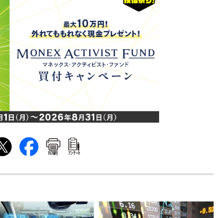
印刷
ｱﾝｹｰﾄ