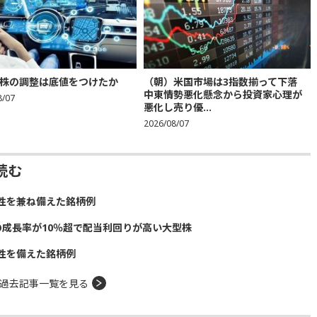
株の調整は底値をつけたか
（朝）米国市場は3指数揃って下落
中東情勢悪化懸念から投資家心理が
8/07
悪化し売り優...
2026/08/07
読む
性を兼ね備えた銘柄例
の成長率が10％超で配当利回りが高い大型株
性を備えた銘柄例
過去記事一覧を見る