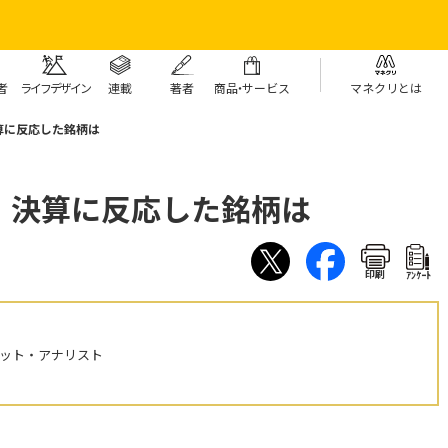
者
ライフデザイン
連載
著者
商
品・
サービス
マネクリとは
算に反応した銘柄は
 決算に反応した銘柄は
印刷
ｱﾝｹｰﾄ
ケット・アナリスト