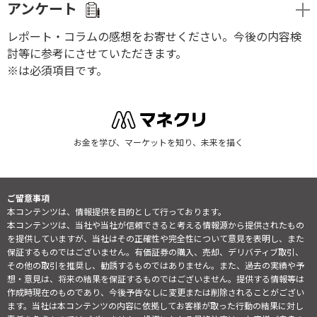
アンケート
レポート・コラムの感想をお寄せください。今後の内容検
討等に参考にさせていただきます。
※は必須項目です。
お金を学び、マーケットを知り、未来を描く
ご留意事項
本コンテンツは、情報提供を目的として行っております。
本コンテンツは、当社や当社が信頼できると考える情報源から提供されたもの
を提供していますが、当社はその正確性や完全性について意見を表明し、また
保証するものではございません。有価証券の購入、売却、デリバティブ取引、
その他の取引を推奨し、勧誘するものではありません。また、過去の実績や予
想・意見は、将来の結果を保証するものではございません。提供する情報等は
作成時現在のものであり、今後予告なしに変更または削除されることがござい
ます。当社は本コンテンツの内容に依拠してお客様が取った行動の結果に対し