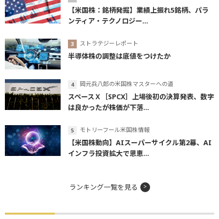
【米国株：銘柄発掘】業績上振れ5銘柄、パラ
ンティア・テクノロジー...
ストラテジーレポート
半導体株の調整は底値をつけたか
岡元兵八郎の米国株マスターへの道
スペースＸ［SPCX］上場後初の決算発表、数字
は良かったが株価が下落...
モトリーフール米国株情報
【米国株動向】AIスーパーサイクル第2幕、AI
インフラ投資拡大で恩恵...
ランキング一覧を見る