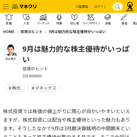
口座開設
ログイン
新着
人気
マーケット
特集
初心者
ライフデザイン
連載
著者
商
HOME
投資のヒント
9月は魅力的な株主優待がいっぱい
9月は魅力的な株主優待がいっぱ
い
金山 敏之
投資のヒント
2019/09/03
株式
マネックス
株式投資では株価の値上がりに関心が向かいやすいといえ
ますが、株式投資には配当や株主優待といった魅力もあり
ます。そうしたなかで9月は3月期決算銘柄の中間期末とい