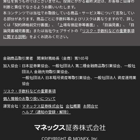
責任を負うものではございません。投資にかかる最終決定は、お客様ご自身の
判断と責任でなさるようお願いいたします。
本コンテンツでは当社でお取扱している商品・サービス等について言及してい
る部分があります。商品ごとに手数料等およびリスクは異なりますので、詳し
くは「契約締結前交付書面」、「上場有価証券等書面」、「目論見書」、「目
論見書補完書面」または当社ウェブサイトの「
リスク・手数料などの重要事項
に関する説明
」をよくお読みください。
金融商品取引業者 関東財務局長（金商）第165号
日本証券業協会、一般社団法人 第二種金融商品取引業協会、一般社
団法人 金融先物取引業協会、
一般社団法人 日本暗号資産等取引業協会、一般社団法人 資産運用業
協会
リスク・手数料などの重要事項
個人情報のお取り扱いについて
マネックス証券株式会社
会社概要
お問合せ
ヘルプ（通知の登録・解除）
COPYRIGHT © MONEX, Inc.