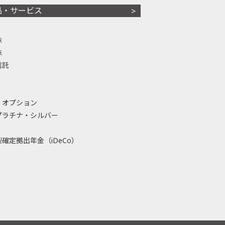
品・サービス
株
株
信託
・オプション
プラチナ・シルバー
確定拠出年金（iDeCo）