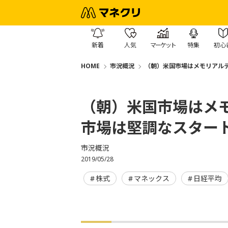
新着
人気
マーケット
特集
初心
HOME
市況概況
（朝）米国市場はメモリアル
（朝）米国市場はメ
市場は堅調なスター
市況概況
2019/05/28
株式
マネックス
日経平均