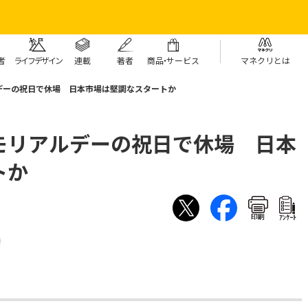
者
ライフデザイン
連載
著者
商
品・
サービス
マネクリとは
デーの祝日で休場 日本市場は堅調なスタートか
モリアルデーの祝日で休場 日本
トか
印刷
ｱﾝｹｰﾄ