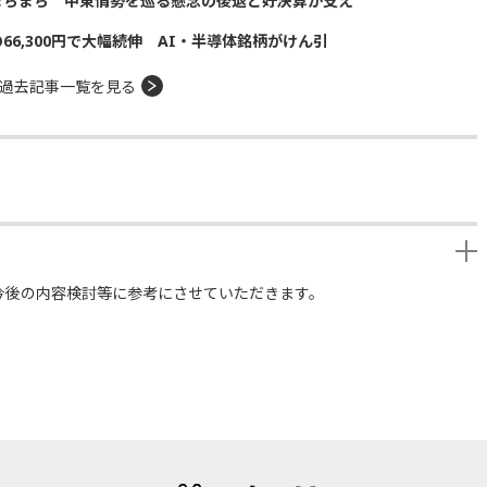
まちまち 中東情勢を巡る懸念の後退と好決算が支え
の66,300円で大幅続伸 AI・半導体銘柄がけん引
過去記事一覧を見る
今後の内容検討等に参考にさせていただきます。