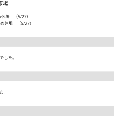
市場
休場 （5/27）
め休場 （5/27）
でした。
た。