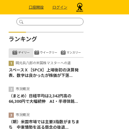
口座開設
ログイン
ランキング
デイリー
ウイークリー
マンスリー
岡元兵八郎の米国株マスターへの道
スペースＸ［SPCX］上場後初の決算発
表、数字は良かったが株価が下落...
市況概況
（まとめ）日経平均は2,342円高の
66,300円で大幅続伸 AI・半導体銘...
市況概況
（朝）米国市場では主要3指数がまちま
ち 中東情勢を巡る懸念の後退...