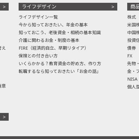
ライフデザイン
商
ライフデザイン一覧
株式
今から知っておきたい、年金の基本
米国
知っておこう、老後資金・相続の基本知識
中国
介護に関わるお金・制度の基本
投資
考え
FIRE（経済的自立、早期リタイア）
債券
保険との付き合い方
FX
いくらかかる？教育資金の貯め方、作り方
先物
転職するなら知っておきたい「お金の話」
金・
NISA
極意
個人型