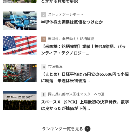
とかかる費用を解説
ストラテジーレポート
半導体株の調整は底値をつけたか
米国株、業界動向と銘柄解説
【米国株：銘柄発掘】業績上振れ5銘柄、パラ
ンティア・テクノロジー...
市況概況
（まとめ）日経平均は76円安の65,606円で小幅
に続落 来週は米物価指...
岡元兵八郎の米国株マスターへの道
スペースＸ［SPCX］上場後初の決算発表、数字
は良かったが株価が下落...
ランキング一覧を見る