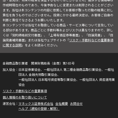
想・意見は、将来の結果を保証するものではございません。提供する情報等は
作成時現在のものであり、今後予告なしに変更または削除されることがござい
ます。当社は本コンテンツの内容に依拠してお客様が取った行動の結果に対し
責任を負うものではございません。投資にかかる最終決定は、お客様ご自身の
判断と責任でなさるようお願いいたします。
本コンテンツでは当社でお取扱している商品・サービス等について言及してい
る部分があります。商品ごとに手数料等およびリスクは異なりますので、詳し
くは「契約締結前交付書面」、「上場有価証券等書面」、「目論見書」、「目
論見書補完書面」または当社ウェブサイトの「
リスク・手数料などの重要事項
に関する説明
」をよくお読みください。
金融商品取引業者 関東財務局長（金商）第165号
日本証券業協会、一般社団法人 第二種金融商品取引業協会、一般社
団法人 金融先物取引業協会、
一般社団法人 日本暗号資産等取引業協会、一般社団法人 資産運用業
協会
リスク・手数料などの重要事項
個人情報のお取り扱いについて
マネックス証券株式会社
会社概要
お問合せ
ヘルプ（通知の登録・解除）