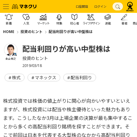
口座開設
ログイン
新着
人気
マーケット
特集
初心者
ライフデザイン
連載
著者
商
HOME
投資のヒント
配当利回りが高い中型株は
配当利回りが高い中型株は
投資のヒント
金山 敏之
2019/03/18
株式
マネックス
配当利回り
株式投資では株価の値上がりに関心が向かいやすいといえ
ますが、株式投資には配当や株主優待といった魅力もあり
ます。こうしたなか3月は上場企業の決算が最も集中するこ
とから多くの高配当利回り銘柄を探すことができます。そ
こで前回は日本を代表する大型株のなかから高配当利回り