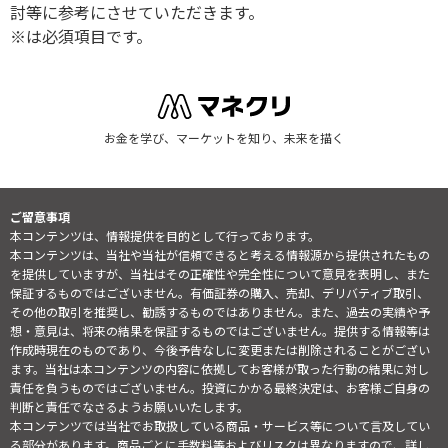
討等に参考にさせていただきます。
※は必須項目です。
お金を学び、マーケットを知り、未来を描く
ご留意事項
本コンテンツは、情報提供を目的として行っております。
本コンテンツは、当社や当社が信頼できると考える情報源から提供されたもの
を提供していますが、当社はその正確性や完全性について意見を表明し、また
保証するものではございません。有価証券の購入、売却、デリバティブ取引、
その他の取引を推奨し、勧誘するものではありません。また、過去の実績や予
想・意見は、将来の結果を保証するものではございません。提供する情報等は
作成時現在のものであり、今後予告なしに変更または削除されることがござい
ます。当社は本コンテンツの内容に依拠してお客様が取った行動の結果に対し
責任を負うものではございません。投資にかかる最終決定は、お客様ご自身の
判断と責任でなさるようお願いいたします。
本コンテンツでは当社でお取扱している商品・サービス等について言及してい
る部分があります。商品ごとに手数料等およびリスクは異なりますので、詳し