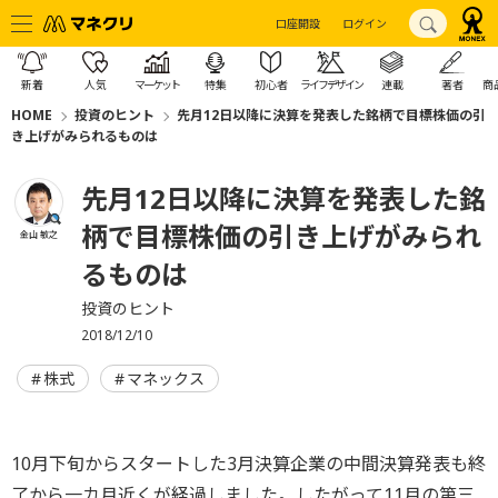
口座開設
ログイン
新着
人気
マーケット
特集
初心者
ライフデザイン
連載
著者
商
HOME
投資のヒント
先月12日以降に決算を発表した銘柄で目標株価の引
き上げがみられるものは
先月12日以降に決算を発表した銘
柄で目標株価の引き上げがみられ
金山 敏之
るものは
投資のヒント
2018/12/10
株式
マネックス
10月下旬からスタートした3月決算企業の中間決算発表も終
了から一カ月近くが経過しました。したがって11月の第三