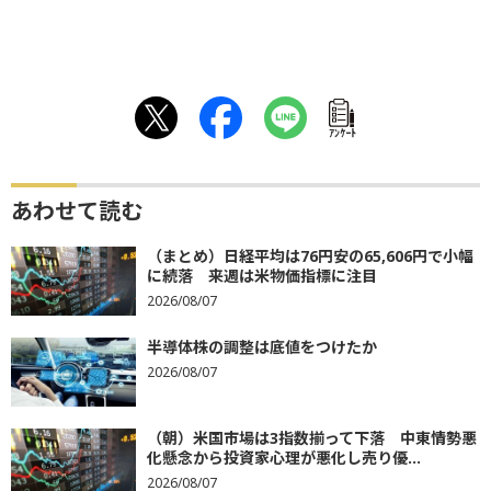
ｱﾝｹｰﾄ
あわせて読む
（まとめ）日経平均は76円安の65,606円で小幅
に続落 来週は米物価指標に注目
2026/08/07
半導体株の調整は底値をつけたか
2026/08/07
（朝）米国市場は3指数揃って下落 中東情勢悪
化懸念から投資家心理が悪化し売り優...
2026/08/07