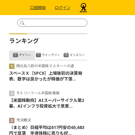
口座開設
ログイン
ランキング
デイリー
ウイークリー
マンスリー
岡元兵八郎の米国株マスターへの道
スペースＸ［SPCX］上場後初の決算発
表、数字は良かったが株価が下落...
モトリーフール米国株情報
【米国株動向】AIスーパーサイクル第2
幕、AIインフラ投資拡大で恩恵...
市況概況
（まとめ）日経平均は617円安の65,683
円で反落 半導体株に売りも好...