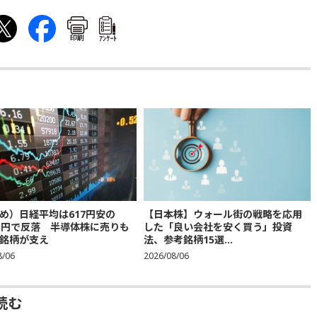
印刷
ｱﾝｹｰﾄ
め）日経平均は617円安の
【日本株】ウォール街の戦略を応用
683円で反落 半導体株に売りも
した「良い会社を安く買う」投資
銘柄が支え
法、参考銘柄15選...
8/06
2026/08/06
読む