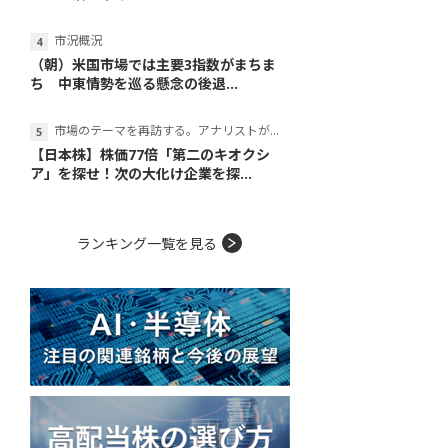
市況概況
（朝）米国市場では主要3指数がまちま
ち 中東情勢を巡る懸念の後退...
市場のテーマを再訪する。アナリストが読み解くテーマの本質
【日本株】株価77倍「第二のキオクシ
ア」を探せ！次の大化け企業を探...
ランキング一覧を見る