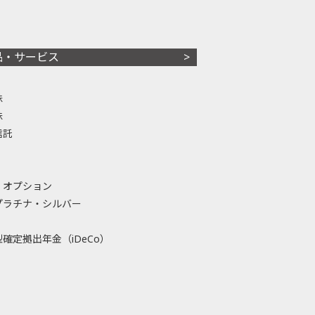
品・サービス
株
株
信託
・オプション
プラチナ・シルバー
確定拠出年金（iDeCo）