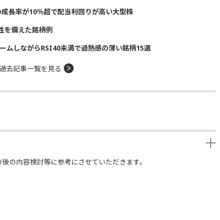
の成長率が10％超で配当利回りが高い大型株
性を備えた銘柄例
ームしながらRSI40未満で過熱感の薄い銘柄15選
過去記事一覧を見る
今後の内容検討等に参考にさせていただきます。