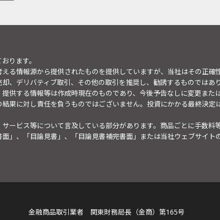
ております。
考える情報源から提供されたものを提供していますが、当社はその正確
売却、デリバティブ取引、その他の取引を推奨し、勧誘するものではあ
。提供する情報等は作成時現在のものであり、今後予告なしに変更また
の結果に対し責任を負うものではございません。投資にかかる最終決定
・サービス等について言及している部分があります。商品ごとに手数料
書面」、「目論見書」、「目論見書補完書面」または当社ウェブサイト
金融商品取引業者 関東財務局長（金商）第165号