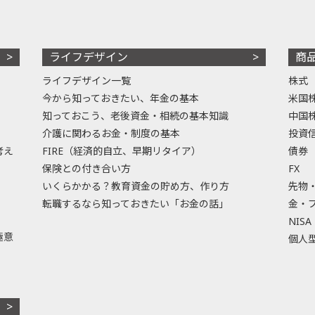
ライフデザイン
商
ライフデザイン一覧
株式
今から知っておきたい、年金の基本
米国
知っておこう、老後資金・相続の基本知識
中国
介護に関わるお金・制度の基本
投資
考え
FIRE（経済的自立、早期リタイア）
債券
保険との付き合い方
FX
いくらかかる？教育資金の貯め方、作り方
先物
転職するなら知っておきたい「お金の話」
金・
NISA
極意
個人型