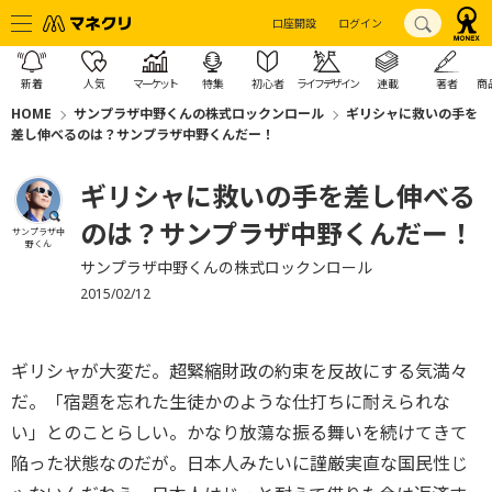
口座開設
ログイン
新着
人気
マーケット
特集
初心者
ライフデザイン
連載
著者
商
HOME
サンプラザ中野くんの株式ロックンロール
ギリシャに救いの手を
差し伸べるのは？サンプラザ中野くんだー！
ギリシャに救いの手を差し伸べる
のは？サンプラザ中野くんだー！
サンプラザ中
野くん
サンプラザ中野くんの株式ロックンロール
2015/02/12
ギリシャが大変だ。超緊縮財政の約束を反故にする気満々
だ。「宿題を忘れた生徒かのような仕打ちに耐えられな
い」とのことらしい。かなり放蕩な振る舞いを続けてきて
陥った状態なのだが。日本人みたいに謹厳実直な国民性じ