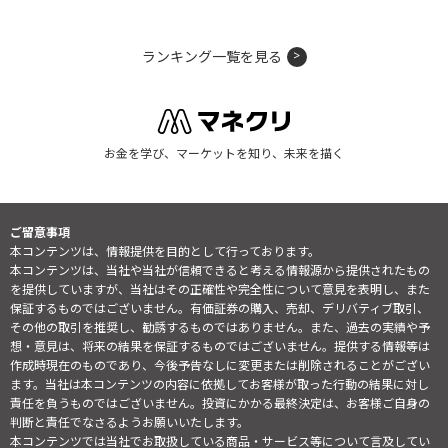
ランキング一覧を見る
お金を学び、マーケットを知り、未来を描く
ご留意事項
本コンテンツは、情報提供を目的として行っております。
本コンテンツは、当社や当社が信頼できると考える情報源から提供されたもの
を提供していますが、当社はその正確性や完全性について意見を表明し、また
保証するものではございません。有価証券の購入、売却、デリバティブ取引、
その他の取引を推奨し、勧誘するものではありません。また、過去の実績や予
想・意見は、将来の結果を保証するものではございません。提供する情報等は
作成時現在のものであり、今後予告なしに変更または削除されることがござい
ます。当社は本コンテンツの内容に依拠してお客様が取った行動の結果に対し
責任を負うものではございません。投資にかかる最終決定は、お客様ご自身の
判断と責任でなさるようお願いいたします。
本コンテンツでは当社でお取扱している商品・サービス等について言及してい