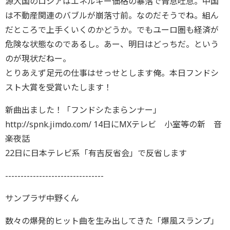
源大国のロシアはエネルギー価格の暴落で青息吐息。中国
は不動産関連のバブルが崩落寸前。なのだそうでね。組ん
だところで上手くいくのかどうか。でもユーロ圏も経済が
危険な状態なのであるし。あー、明日はどっちだ。という
のが現状だねー。
とりあえず足元の仕事はせっせとします俺。本日フンドシ
スト大賞を受賞いたします！
新曲出ました！「フンドシたまらンナー」
http://spnk.jimdo.com/ 14日にMXテレビ 小室等の新 音
楽夜話
22日に日本テレビ系「有吉反省会」で反省します
--------------------------------
サンプラザ中野くん
数々の爆発的ヒット曲を生み出してきた「爆風スランプ」