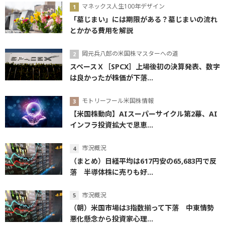
マネックス人生100年デザイン
「墓じまい」には期限がある？墓じまいの流れ
とかかる費用を解説
岡元兵八郎の米国株マスターへの道
スペースＸ［SPCX］上場後初の決算発表、数字
は良かったが株価が下落...
モトリーフール米国株情報
【米国株動向】AIスーパーサイクル第2幕、AI
インフラ投資拡大で恩恵...
市況概況
（まとめ）日経平均は617円安の65,683円で反
落 半導体株に売りも好...
市況概況
（朝）米国市場は3指数揃って下落 中東情勢
悪化懸念から投資家心理...