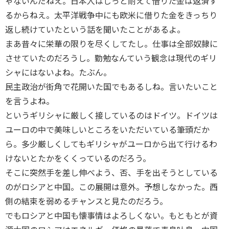
ゃないんだねえ。日本人はじっと耐えて借りた金は返済す
るからねえ。太平洋戦争中にも欧米に借りた金をきっちり
返し続けていたという話を聞いたことがあるよ。
まあ昔々に栄華の限りを尽くしてたし。仕事は全部奴隷に
させていたのだろうし。勤勉なんていう観念は現代のギリ
シャにはないよね。たぶん。
民主政治が街角で花開いた国でもあるしね。言いたいこと
を言うよね。
というギリシャに厳しく接しているのはドイツ。ドイツは
ユーロの中で美味しいところをいただいている筆頭だか
ら。多少厳しくしてもギリシャがユーロから出て行けるわ
けないとたかをくくっているのだろう。
そこに突然手を差し伸べよう、否、手を出そうとしている
のがロシアと中国。この展開は意外。予想しなかった。西
側の結束を弱めるチャンスと見たのだろう。
でもロシアと中国も懐事情はよろしくない。もともとが資